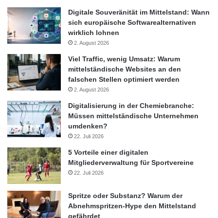
HeidelbergCement“, sagt Alexander Heubes. „Wir sind
Digitale Souveränität im Mittelstand: Wann
zuversichtlich, innerhalb kurzer Zeit mit dem Bau einer
sich europäische Softwarealternativen
wirklich lohnen
Immobilie zu starten.“
2. August 2026
Quelle: Prologis
Viel Traffic, wenig Umsatz: Warum
mittelständische Websites an den
falschen Stellen optimiert werden
Kölner Region
2. August 2026
Digitalisierung in der Chemiebranche:
Logistikimmobilienentwickler
Müssen mittelständische Unternehmen
umdenken?
Marktposition
Prologis
Pulheim
22. Juli 2026
5 Vorteile einer digitalen
Mitgliederverwaltung für Sportvereine
22. Juli 2026
Spritze oder Substanz? Warum der
Abnehmspritzen-Hype den Mittelstand
gefährdet