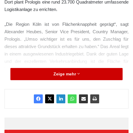
Dort plant Prologis eine rund 23.700 Quadratmeter umfassende
Logistikanlage zu errichten.
„Die Region Köln ist von Flächenknappheit geprägt“, sagt
Alexander Heubes, Senior Vice President, Country Manager,
Prologis. „Umso wichtiger ist es für uns, den Zuschlag für
dieses attraktive Grundstück erhalten zu haben.“ Das Areal liegt
in einem ausgewiesenen Industriegebiet. Dank der guten Lage
und der exzellenten Verkehrsanbindung ist die Fläche für
Logistikdienstleister, Handel und Produktion ideal geeignet für
Zeige mehr
eine Ansiedlung im Ballungsraum von Köln.
ARKM.marketing