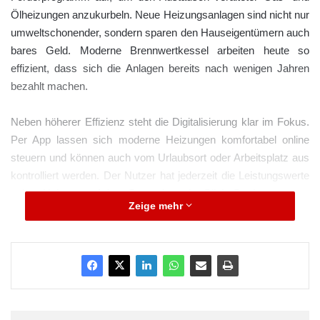
Ölheizungen anzukurbeln. Neue Heizungsanlagen sind nicht nur
umweltschonender, sondern sparen den Hauseigentümern auch
bares Geld. Moderne Brennwertkessel arbeiten heute so
effizient, dass sich die Anlagen bereits nach wenigen Jahren
bezahlt machen.
Neben höherer Effizienz steht die Digitalisierung klar im Fokus.
Per App lassen sich moderne Heizungen komfortabel online
steuern und können auch vom Urlaubsort oder Arbeitsplatz aus
kontrolliert werden. Der Nutzer hat jederzeit die Leistungswerte
seiner Heizung auf dem Smartphone im Blick. Dank vernetzter
Zeige mehr
Technik können innovative Anlagen wie Brennwertkessel, kleine
Kraft-Wärme-Kopplungsanlagen oder Brennstoffzellen-
Heizungen auch online aus der Ferne gewartet werden.