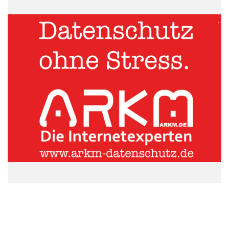
Quelle: E.ON Energie Deutschland GmbH/Viessmann Group
„Das Zusammenspiel aus hoher Effizienz und vernetzter
Technik kann einen erheblichen Beitrag zum Klimaschutz
leisten. Die Kombination mit Erdgas und Bio-Erdgas als
Energieträger ist darüber hinaus eine perfekte Ergänzung für
den Klimaschutz“, so Dr. Uwe Kolks, Geschäftsführer der E.ON
Energie Deutschland. „Mit Viessmann verbindet uns seit
Jahrzehnten eine enge Partnerschaft, in der innovative
Heizsysteme bei der Markteinführung gefördert wurden. Davon