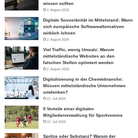
Klimaziele der Bundesregierung bis 2050 zu erreichen, müsste
wissen sollten
die Modernisierungsrate von derzeit lediglich einem Prozent pro
2. August 2026
Jahr mehr als verdoppelt werden.
Digitale Souveränität im Mittelstand: Wann
sich europäische Softwarealternativen
wirklich lohnen
Die staatliche KfW-Bank unterstützt Hausbesitzer bei der
2. August 2026
Modernisierung von Heizkesseln über das Programm
„Energieeffizient sanieren“ mit Zuschüssen oder zinsgünstigen
Viel Traffic, wenig Umsatz: Warum
mittelständische Websites an den
Darlehen, teilweise mit Tilgungszuschüssen. Außerdem
falschen Stellen optimiert werden
bezuschusst das BAFA über das Marktanreizprogramm für
2. August 2026
erneuerbare Energien Solarwärmeanlagen und Wärmepumpen
Digitalisierung in der Chemiebranche:
bis 100 Kilowatt Leistung.
Müssen mittelständische Unternehmen
umdenken?
Quelle: E.ON Energie Deutschland GmbH/Viessmann Group
22. Juli 2026
5 Vorteile einer digitalen
Mitgliederverwaltung für Sportvereine
Arbeitsplatz
Brennstoffzellen
22. Juli 2026
Bundesregierung
Digitalisierung
Spritze oder Substanz? Warum der