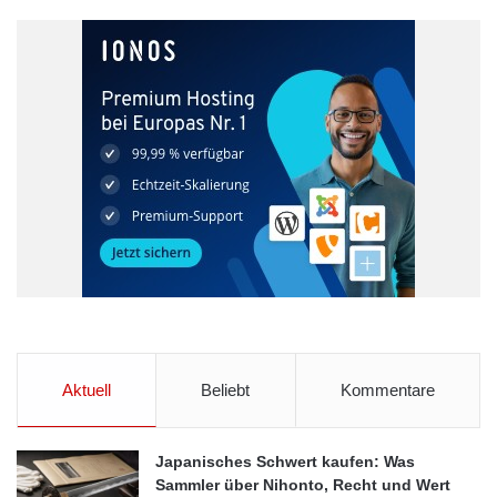
Mercedes-Benz verbindet eine lange und enge Tradition mit
dem Reitsport in Aachen. So ist es fast schon ein logischer
Schritt, nun auch bei der Europameisterschaft als Hauptsponsor
aufzutreten. „Der Reitsport und unsere Marke sind seit
Jahrzehnten auf eine ganz besondere Art und Weise
miteinander verwoben. Es sind nicht nur Werte wie Eleganz und
Sportlichkeit, es sind in diesem besonderen Jahr vor allem
unsere neuen Produkte, die diese enge Verbindung noch
zusätzlich stärken“ freut sich Dr. Carsten Oder, Vorsitzender der
Geschäftsleitung des Mercedes-Benz Cars Vertrieb
Deutschland und Leiter Mercedes-Benz Vertrieb Deutschland,
über die Partnerschaft. „Aus diesen Gründen haben wir auch die
Partnerschaft mit dem CHIO bis 2018 verlängert“, so Dr. Oder
Aktuell
Beliebt
Kommentare
weiter.
Der neue Mercedes-Benz Parcourssprung
Japanisches Schwert kaufen: Was
Sammler über Nihonto, Recht und Wert