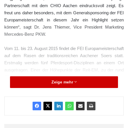
Partnerschaft mit dem CHIO Aachen eindrucksvoll zeigt. Es
freut uns daher besonders, mit dem Generalsponsoring der FEI
Europameisterschaft in diesem Jahr ein Highlight setzen
können“, sagt Dr. Jens Thiemer, Vice President Marketing
Mercedes-Benz PKW.
Vom 11. bis 23. August 2015 findet die FEI Europameisterschaft
auf dem Rasen der traditionsreichen Aachener Soers statt.
Erstmalig werden fünf Pferdesport-Disziplinen an einem Ort
ausgetragen. Einer der Höhepunkte der Reit-EM, zu der rund
450.000 Besucher erwartet werden, ist das
Zeige mehr
Mannschaftsspringen, der Mercedes-Benz Preis, der am 20.
und 21. August ausgetragen wird. Die besten Springreiter aus
ganz Europa treten unter ihrer jeweiligen gegeneinander an und
sorgen bei den Besuchern des voll besetzten Stadions für die
berühmte Aachener Gänsehaut-Atmosphäre. Beim mit 300.000
Euro dotierten Mercedes-Benz Preis hofft neben den
Titelverteidigern aus Großbritannien auch das deutsche Team