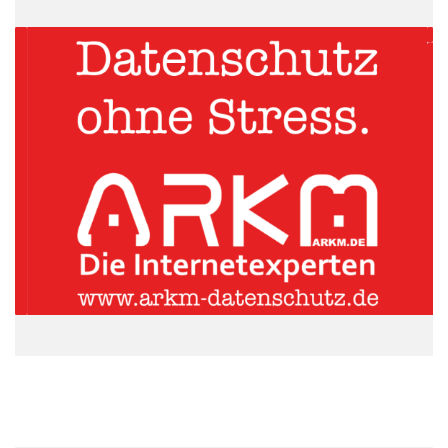
um Mercedes-Benz Markenbotschafterin Meredith Michaels-
Beerbaum auf einen Platz auf dem Siegerpodest.
Quelle: Daimler AG
Mercedes-Benz ist Generalsponsor der FEI
Europameisterschaft