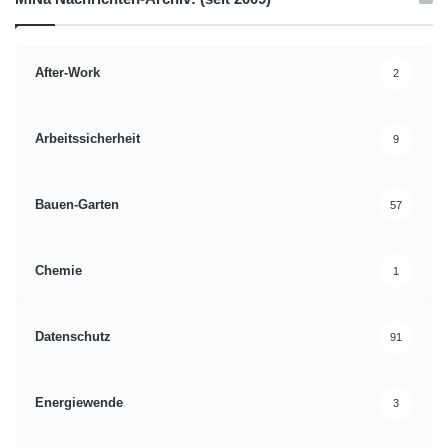
Berlin
europäisches Fest
Mercedes-Benz
Reitsport Aachen
After-Work
2
Arbeitssicherheit
9
Bauen-Garten
57
Chemie
1
Datenschutz
91
Energiewende
3