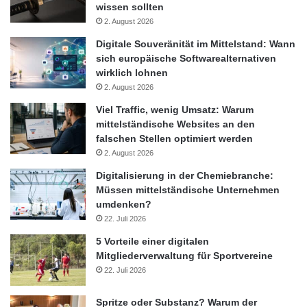
Eleganz und Sportlichkeit wird auch von den Reitern beim
wissen sollten
Mercedes-Benz Preis gefordert. Insbesondere bei einem ganz
2. August 2026
neuen und herausfordernden Hindernis: Der international
Digitale Souveränität im Mittelstand: Wann
renommierte Parcoursdesigner Frank Rothenberger hat ein
sich europäische Softwarealternativen
besonderes Hindernis für Mercedes-Benz designt. Die
wirklich lohnen
2. August 2026
Springreiter, Pferde und Zuschauer erwartet ein innovatives
Design, bei dem die Hauptdesignelemente der Marke, der Stern
Viel Traffic, wenig Umsatz: Warum
und die Farbe schwarz, im Vordergrund stehen.
mittelständische Websites an den
falschen Stellen optimiert werden
2. August 2026
Mercedes-Benz unterstützt die Organisation
Digitalisierung in der Chemiebranche:
Müssen mittelständische Unternehmen
Die Marke mit dem Stern stellt dem ALRV (Aachen-
umdenken?
Laurensberger Rennverein) 54 Shuttle-Fahrzeuge zur
22. Juli 2026
Verfügung. Zusätzlich werden fünf Mercedes-Benz G-Klassen
5 Vorteile einer digitalen
als Parcoursfahrzeuge eingesetzt. Neben dem Fahrservice wird
Mitgliederverwaltung für Sportvereine
Mercedes-Benz auch im Ausstellerbereich prominent vertreten
22. Juli 2026
sein. Dort können die Besucherinnen und Besucher in die
faszinierende Welt der Produktvielfalt von Mercedes-Benz
Spritze oder Substanz? Warum der