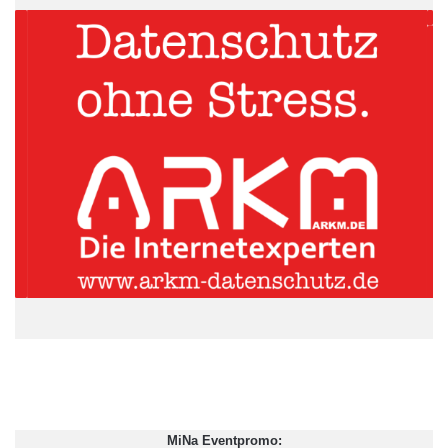
Wenk +++ GmbH
Bonitätsprüfung: Zahlungsfähigkeit der Kunden bewerten
Zu Beginn des Prozesses sollte eine Einschätzung der
Zahlungsfähigkeit der Kunden erfolgen. Grundsäulen zur
Bewertung der Bonität und der Identität bilden Daten von
Auskunfteien in Kombination mit den beim Händler intern
vorhandenen Informationen aus früheren Transaktionen des
jeweiligen Kunden. Anhand dieser Angaben werden Score-Werte
ermittelt, die die Zahlungsfähigkeit der Kunden bewerten. So
können Händler direkte Risiken in der Abwicklung der
Transaktion reduzieren, aber auch im Falle nichtbezahlter
Rechnungen den durch Forderungsmanagement entstehenden
Mehraufwand vermeiden. Mithilfe eines solchen
Risikomanagements sind Unternehmen auch in der Lage,
Betrugsstrategien aufzudecken effizient zu bekämpfen. Dabei
werden etwa Fraud-Muster, zum Beispiel falsche Identitäten
MiNa Eventpromo: