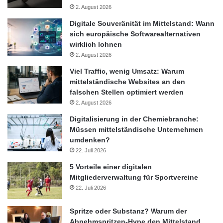
2. August 2026
anzubieten.“
Digitale Souveränität im Mittelstand: Wann
Analytisches Forderungsmanagement und kontinuierliches
sich europäische Softwarealternativen
wirklich lohnen
Monitoring
2. August 2026
Ein durchgängiger Analyse- und Monitoringprozess ist
Viel Traffic, wenig Umsatz: Warum
mittelständische Websites an den
unverzichtbar. Dieser deckt abweichendes oder unerwartetes
falschen Stellen optimiert werden
Verhalten von Kunden auf und gibt Rückschlüsse über die
2. August 2026
Ursachen und Wirkungen, warum ein Kunde beispielsweise
Digitalisierung in der Chemiebranche:
nicht zahlt. Die Hauptursache für einen solchen Zahlungsausfall
Müssen mittelständische Unternehmen
ist Überschuldung (88 Prozent). Weitere Gründe können
umdenken?
Arbeitslosigkeit (67 Prozent), vorsätzliches Nichtbezahlen (54
22. Juli 2026
Prozent) oder ein momentarer Liquiditätsengpass (48 Prozent)
5 Vorteile einer digitalen
sein. Um einem solchen Forderungsausfall zu begegnen, bedarf
Mitgliederverwaltung für Sportvereine
es eines effizienten Forderungsmanagements. Bewährte
22. Juli 2026
Möglichkeiten sind beispielsweise das (Treuhand)-
Inkassoverfahren oder evtl. auch der Verkauf der Forderung. Ein
Spritze oder Substanz? Warum der
professionelles Forderungsmanagement liefert wertvolle
Abnehmspritzen-Hype den Mittelstand