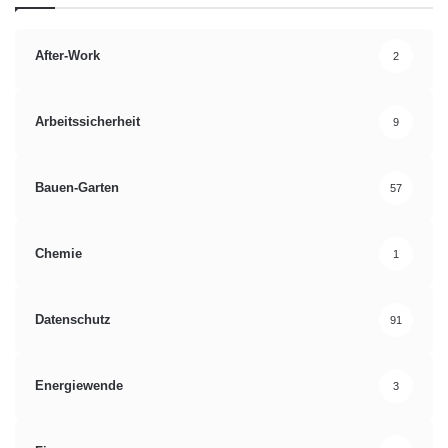
Quelle: Bundesverband Digitale Wirtschaft (BVDW) e.V./Agentur
After-Work
2
Frau Wenk +++ GmbH
Arbeitssicherheit
9
Betrug
Forderungsmanagement
Kennzahlen
Mehraufwand
Bauen-Garten
57
Monitoring
Online-Handel
Chemie
1
Prüfprozess
Rechnungskauf
Wahrscheinlichkeit
Zahlungsausfälle
Datenschutz
91
Zahlungsfähigkeit
Zahlungsstörungen
Energiewende
3
Zahlvarianten