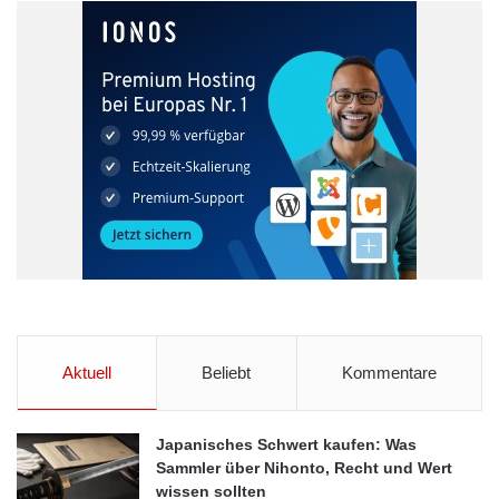
An der Kasse: Zahlvarianten sinnvoll aussteuern
Durchschnittlich können Kunden deutscher Online-Shops aus
sieben Zahlarten wählen. Aus Sicht der Händler liegt die
Herausforderung in der Aussteuerung der verschiedenen
Zahlvarianten, um ein optimales Kosten/Nutzen-Verhältnis zu
erzielen und das Risiko von Ausfällen gering zu halten.
Grundlage für diese Selektion bilden die Erkenntnisse der
Identitäts- und Bonitätsprüfung im ersten Schritt. So ist der Kauf
auf Rechnung beispielsweise besonders anfällig für
Zahlungsstörungen. Stammkunden, die schon mehrfach
geordert und verlässlich bezahlt haben, kann der
Aktuell
Beliebt
Kommentare
Rechnungskauf mit verhältnismäßig geringem Risiko angeboten
werden. Bei Neukunden ist die Wahrscheinlichkeit eines
Zahlungausfalls zwar deutlich höher. „Damit Käufer nicht
Japanisches Schwert kaufen: Was
abspringen, empfiehlt es sich dennoch, unter Einbezug der
Sammler über Nihonto, Recht und Wert
Erkenntnisse aus dem Prüfprozess den Kauf per Rechnung
wissen sollten