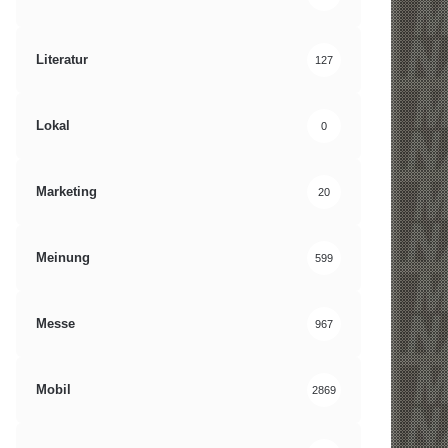
Literatur
127
Lokal
0
Marketing
20
Meinung
599
Messe
967
Mobil
2869