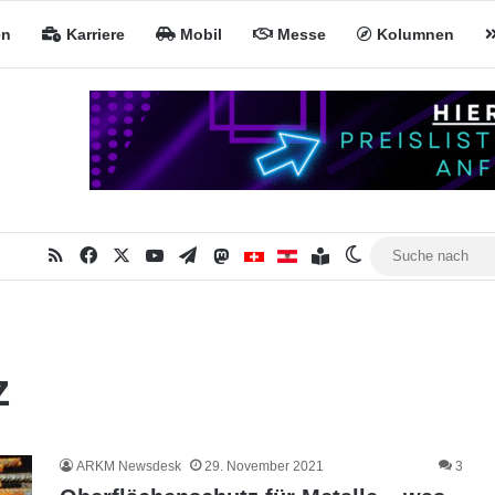
en
Karriere
Mobil
Messe
Kolumnen
RSS
Facebook
X
YouTube
Telegram
Mastodon
Inhaltsverzeichnis
MiNa CH
MiNa AT
Skin umschalten
z
ARKM Newsdesk
29. November 2021
3