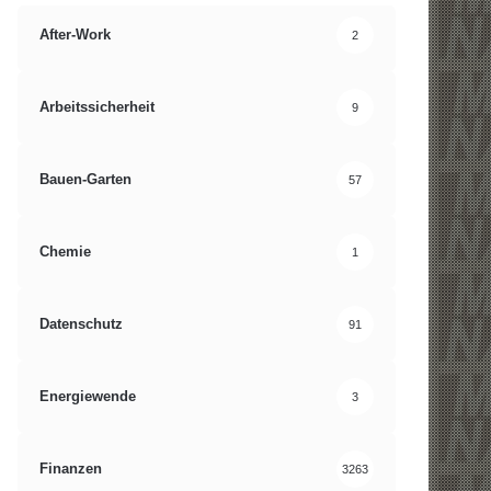
After-Work
2
Arbeitssicherheit
9
Bauen-Garten
57
Chemie
1
Datenschutz
91
Energiewende
3
Finanzen
3263