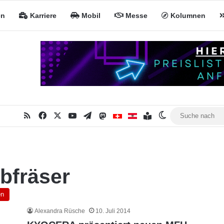
en
Karriere
Mobil
Messe
Kolumnen
RSS
Facebook
X
YouTube
Telegram
Mastodon
Inhaltsverzeichnis
MiNa CH
MiNa AT
Skin umschalte
bfräser
en
Alexandra Rüsche
10. Juli 2014