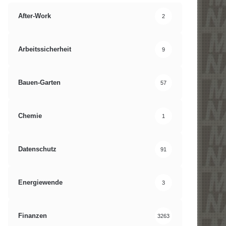
After-Work
2
Arbeitssicherheit
9
Bauen-Garten
57
Chemie
1
Datenschutz
91
Energiewende
3
Finanzen
3263