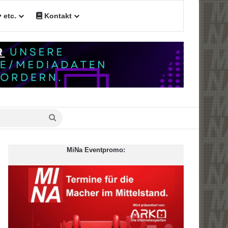
etc.
Kontakt
n
Suche
nach
MiNa Eventpromo: