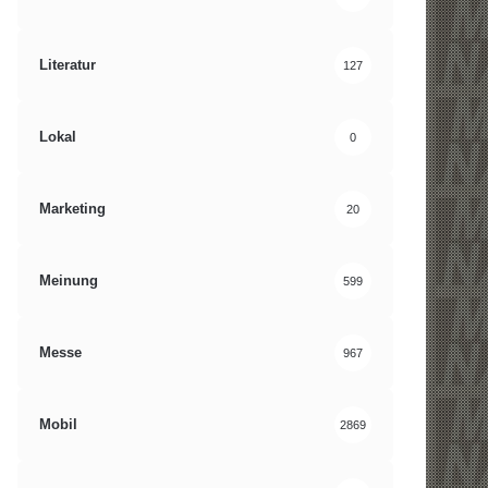
Literatur
127
Lokal
0
Marketing
20
Meinung
599
Messe
967
Mobil
2869