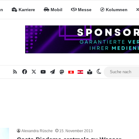
en
Karriere
Mobil
Messe
Kolumnen
RSS
Facebook
X
YouTube
Telegram
Mastodon
Inhaltsverzeichnis
MiNa CH
MiNa AT
Skin umschalten
Alexandra Rüsche
15. November 2013