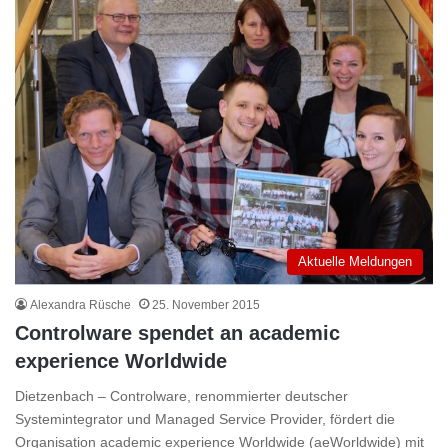
Aktuelle Meldungen
Alexandra Rüsche
25. November 2015
Controlware spendet an academic
experience Worldwide
Dietzenbach – Controlware, renommierter deutscher
Systemintegrator und Managed Service Provider, fördert die
Organisation academic experience Worldwide (aeWorldwide) mit