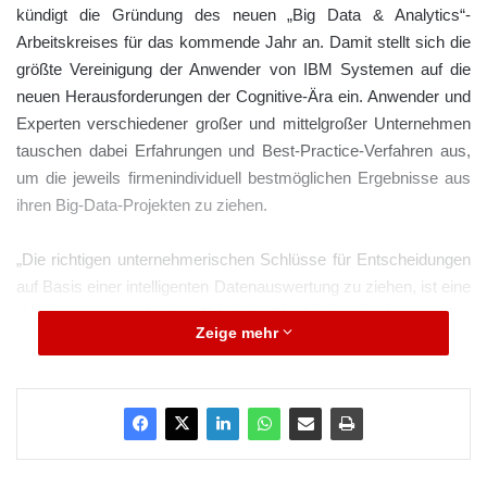
kündigt die Gründung des neuen „Big Data & Analytics“-
Arbeitskreises für das kommende Jahr an. Damit stellt sich die
größte Vereinigung der Anwender von IBM Systemen auf die
neuen Herausforderungen der Cognitive-Ära ein. Anwender und
Experten verschiedener großer und mittelgroßer Unternehmen
tauschen dabei Erfahrungen und Best-Practice-Verfahren aus,
um die jeweils firmenindividuell bestmöglichen Ergebnisse aus
ihren Big-Data-Projekten zu ziehen.
„Die richtigen unternehmerischen Schlüsse für Entscheidungen
auf Basis einer intelligenten Datenauswertung zu ziehen, ist eine
Kernkomponente für den Erfolg im 21. Jahrhundert“, sagt Alina
Zeige mehr
Mot, Technical Coordinator der GSE in der deutschsprachigen
Region. „Mit der Gründung des neuen Arbeitskreises führen wir
frühere Initiativen fort und bündeln diese in einem neuen
Kompetenzkreis, der die anwenderorientierte Sicht in den
Vordergrund stellt.“