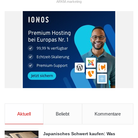
ARKM.marketing
Systeme auf Basis der Watson-Technologie gerechnet.
Quelle: Guide Share Europe
Arbeitskreis
Big Data Analytics
Frankfurt
Gründungsveranstaltung
Guide Share Europe
Usergroup
Aktuell
Beliebt
Kommentare
Japanisches Schwert kaufen: Was