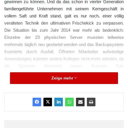
gewinnen zu können. Und da das schon in vierter Generation
familiengeführte Unternehmen mit seinem Kerngeschäft in
vollem Saft und Kraft stand, galt es nur noch, einer völlig
veralteten Technik den ultimativen Frischekick zu verpassen.
Die Situation bis zum Jahr 2014 war mehr als bedenklich:
Einzelne der 23 physischen Server mussten teilweise
mehrmals täglich neu gestartet werden und das Backupsystem
frustrierte durch Ausfall. Öffneten Mitarbeiter aufwändige
Anwendungen, konnten andere Kollegen nicht mehr arbeiten, da
die Systeme überlastet waren. Kurzum: Das
Mindesthaltbarkeitsdatum der verwendeten Technik war schon
Zeige mehr
lange abgelaufen.
Glücklicherweise hat die Geschäftsführung des Unternehmens
einen offenen Blick für die technischen Baustellen und vergab in
einem Pitch die komplette Neustrukturierung an infoteQ, ein
Systemhaus für IT-Infrastruktur aus Geretsried südlich von
München. infoteQ hatte das innovativste Angebot abgegeben,