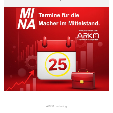
Quelle: PR13
Wachstum erfordert Profilierung, denn „die Logistikwelt kennt
viele Gesichter – nur wenige kann man sich merken“, so
Geschäftsführer Matthias Papp, der nun auch in IT-Belangen
den Beweis antreten wollte, nicht nur einer unter vielen, sondern
eine unverwechselbare, qualitätsbewusste Marke zu sein.
ARKM.marketing
ARKM.marketing