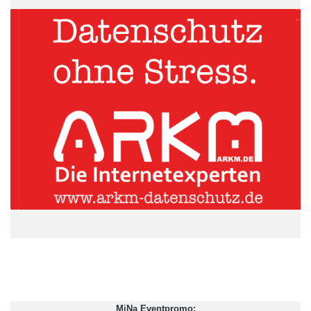
mit dem sich die Visionen des Lebensmittellogistikers –
Wachstum, Nachhaltigkeit, Sicherheit – am umfangreichsten
realisieren ließen. Denn standardisierte Prozesse zu schaffen,
die schnelles und sicheres Wachstum ermöglichen, war einer
der Hauptwünsche an die neue IT-Struktur. Ein anderer Wunsch
war, die immensen monatlichen Kosten, die durch den hohen
Bedarf an telefonischer Abstimmung mit den in- und
ausländischen Partnern und Lieferanten aufliefen, zu
minimieren.
MiNa Eventpromo: