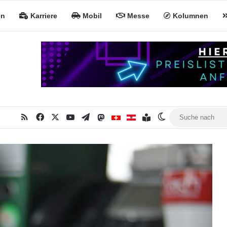
en
Karriere
Mobil
Messe
Kolumnen
RSS
Facebook
X
YouTube
Telegram
Mastodon
Inhaltsverzeichnis
MiNa CH
MiNa AT
Skin umschalten