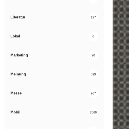
Literatur
127
Lokal
0
Marketing
20
Meinung
599
Messe
967
Mobil
2869