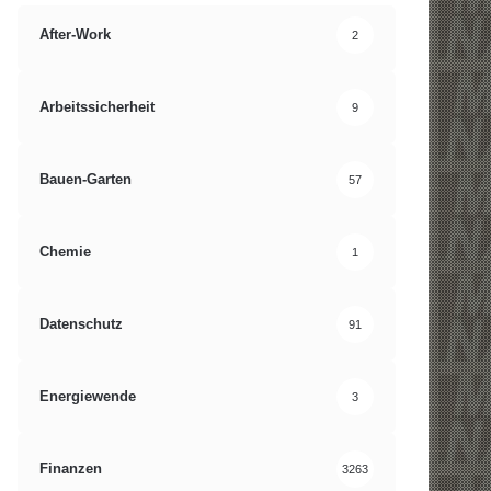
After-Work
2
Arbeitssicherheit
9
Bauen-Garten
57
Chemie
1
Datenschutz
91
Energiewende
3
Finanzen
3263