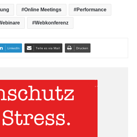
ung
Online Meetings
Performance
Webinare
Webkonferenz
LinkedIn
Teile es via Mail
Drucken