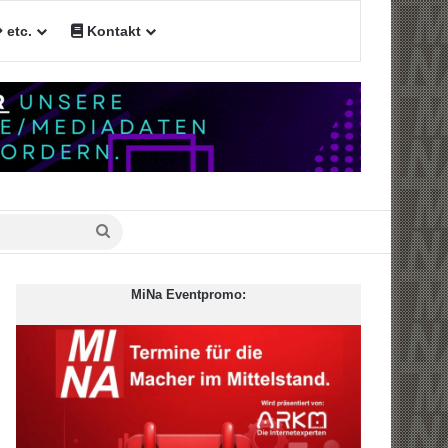
etc.
Kontakt
n
Suche
nach
MiNa Eventpromo: