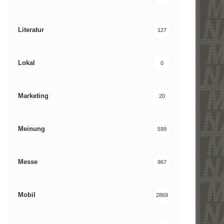
Literatur
127
Lokal
0
Marketing
20
Meinung
599
Messe
967
Mobil
2869