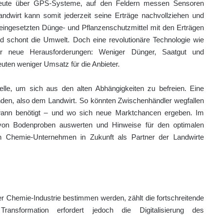
n heute über GPS-Systeme, auf den Feldern messen Sensoren
andwirt kann somit jederzeit seine Erträge nachvollziehen und
eingesetzten Dünge- und Pflanzenschutzmittel mit den Erträgen
und schont die Umwelt. Doch eine revolutionäre Technologie wie
vor neue Herausforderungen: Weniger Dünger, Saatgut und
uten weniger Umsatz für die Anbieter.
e, um sich aus den alten Abhängigkeiten zu befreien. Eine
nden, also dem Landwirt. So könnten Zwischenhändler wegfallen
wann benötigt – und wo sich neue Marktchancen ergeben. Im
 von Bodenproben auswerten und Hinweise für den optimalen
n Chemie-Unternehmen in Zukunft als Partner der Landwirte
er Chemie-Industrie bestimmen werden, zählt die fortschreitende
Transformation erfordert jedoch die Digitalisierung des