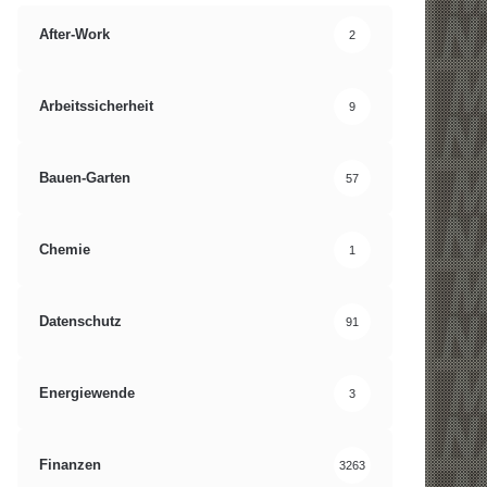
After-Work
2
Arbeitssicherheit
9
Bauen-Garten
57
Chemie
1
Datenschutz
91
Energiewende
3
Finanzen
3263