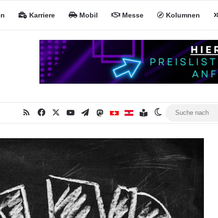
en
Karriere
Mobil
Messe
Kolumnen
RSS
Facebook
X
YouTube
Telegram
Mastodon
Inhaltsverzeichnis
MiNa CH
MiNa AT
Skin umschalte