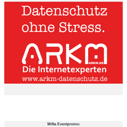
Durchschnittlich zwei bis drei Prozent aller Pakete kommen
wieder zurück. Im Modehandel sind es sogar deutlich mehr –
hier liegt die Retourenquote bei 36 Prozent der Bestellungen bei
mehr als 20 Prozent. Den Händler kostet ein retournierter Artikel
durchschnittlich bis zu zehn Euro. Dabei wünscht sich der
deutsche Online-Kunde ein einfaches und bequemes Retouren-
Management. Für fast alle Web-Shopper ist zudem wichtig,
dass Retouren versandkostenfrei sind und Rücksendeetiketten
vom Versender bereitgestellt werden. Ein verlängertes
Rückgaberecht und die Möglichkeit, Retouren in Filialen
abzugeben, sind den meisten Konsumenten dagegen weniger
bis gar nicht wichtig.
ARKM.marketing
MiNa Eventpromo: