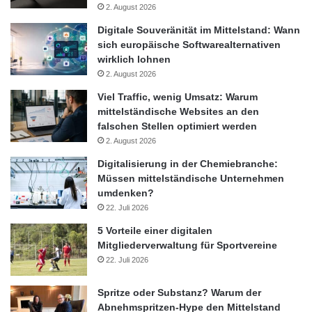
2. August 2026
Insgesamt zeigt sich, dass der deutsche Konsument mit dem
Digitale Souveränität im Mittelstand: Wann
Status Quo der E-Commerce Logistik in Deutschland ganz
sich europäische Softwarealternativen
zufrieden ist. Same-Day-Delivery ist für die meisten Online-
wirklich lohnen
Shopper reine Zukunftsmusik, und sie sind kaum bereit, für
2. August 2026
einen derartigen Service Mehrkosten in Kauf zu nehmen.
Viel Traffic, wenig Umsatz: Warum
Zudem erwarten sie eher Termintreue als eine 24-Stunden-
mittelständische Websites an den
Lieferung.
falschen Stellen optimiert werden
2. August 2026
Von allen im Moment diskutierten Logistik-Ideen wie der
Digitalisierung in der Chemiebranche:
Drohnen-, Kofferraum- oder Paketkasten-Zustellung, können
Müssen mittelständische Unternehmen
umdenken?
sich Online-Shopper am ehesten das Konzept der Same-Day-
22. Juli 2026
Delivery vorstellen. Am wenigsten Interesse herrscht bei der
Kofferraum-Belieferung sowie bei der Luftzustellung per
5 Vorteile einer digitalen
Mitgliederverwaltung für Sportvereine
Paketdrohne.
22. Juli 2026
Quelle: ots
Spritze oder Substanz? Warum der
Abnehmspritzen-Hype den Mittelstand