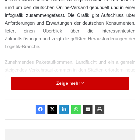
rund um den deutschen Online-Versand gebündelt und in einer
Infografik zusammengefasst. Die Grafik gibt Aufschluss über
Anforderungen und Erwartungen der deutschen Konsumenten,
liefert einen Überblick über die interessantesten
Zukunftslösungen und zeigt die größten Herausforderungen der
Logistik-Branche.
Zunehmendes Paketaufkommen, Landflucht und ein allgemein
steigendes Verkehrsaufkommen in den Städten erfordern neue
Logistik-Konzepte und Ideen. Von den 2,8 Milliarden Paketen,
Zeige mehr
die 2015 durch die deutsche Kurier-, Express- und
Paketbranche in Deutschland verschickt werden, sind
Expertenschätzungen zufolge rund 1,3 Milliarden dem E-
Commerce zuzurechnen. Die Mehrheit der Paketflut wird dabei
von DHL-Fahrern ausgefahren – und zwar zu den Kunden nach
Hause.