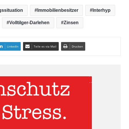
ssituation
Immobilienbesitzer
Interhyp
Volltilger-Darlehen
Zinsen
LinkedIn
Teile es via Mail
Drucken