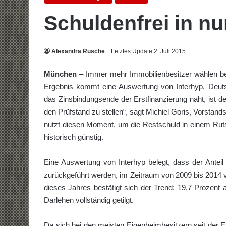
Schuldenfrei in n
Alexandra Rüsche
Letztes Update 2. Juli 2015
München
– Immer mehr Immobilienbesitzer wählen bei 
Ergebnis kommt eine Auswertung von Interhyp, Deuts
das Zinsbindungsende der Erstfinanzierung naht, ist de
den Prüfstand zu stellen“, sagt Michiel Goris, Vorstand
nutzt diesen Moment, um die Restschuld in einem Rutsc
historisch günstig.
Eine Auswertung von Interhyp belegt, dass der Anteil 
zurückgeführt werden, im Zeitraum von 2009 bis 2014 vo
dieses Jahres bestätigt sich der Trend: 19,7 Prozent a
Darlehen vollständig getilgt.
Da sich bei den meisten Eigenheimbesitzern seit der 