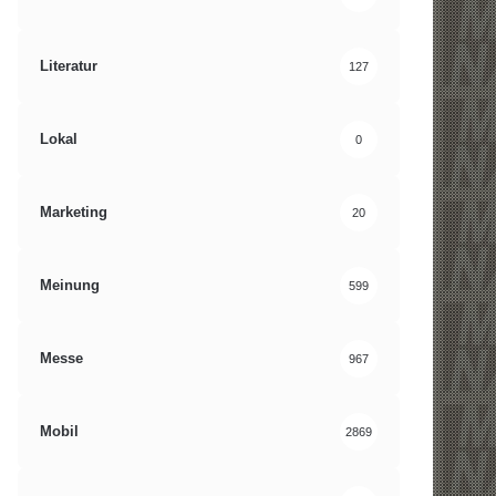
Literatur
127
Lokal
0
Marketing
20
Meinung
599
Messe
967
Mobil
2869