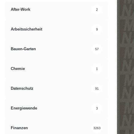
After-Work
2
Arbeitssicherheit
9
Bauen-Garten
57
Chemie
1
Datenschutz
91
Energiewende
3
Finanzen
3263