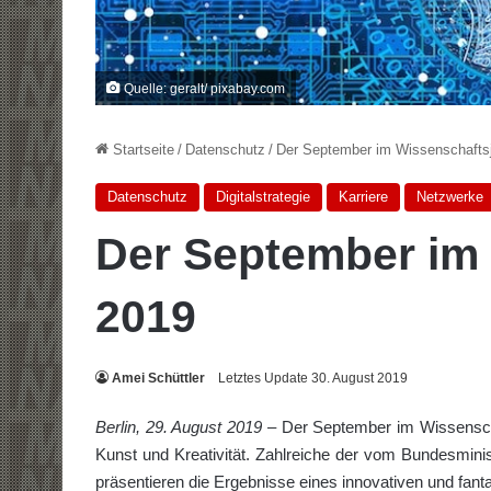
Quelle: geralt/ pixabay.com
Startseite
/
Datenschutz
/
Der September im Wissenschafts
Datenschutz
Digitalstrategie
Karriere
Netzwerke
Der September im
2019
Amei Schüttler
Letztes Update 30. August 2019
Berlin, 29. August 2019
– Der September im Wissensch
Kunst und Kreativität. Zahlreiche der vom Bundesmini
präsentieren die Ergebnisse eines innovativen und fa