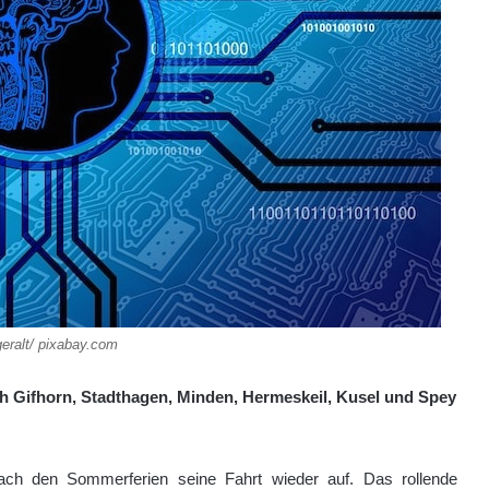
geralt/ pixabay.com
ch
Gifhorn
,
Stadthagen
,
Mind
en
,
Hermeskeil
,
Kusel
und
Spey
ach den Sommerferien seine Fahrt wieder auf. Das rollende