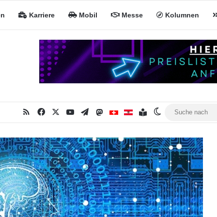
en
Karriere
Mobil
Messe
Kolumnen
RSS
Facebook
X
YouTube
Telegram
Mastodon
Inhaltsverzeichnis
MiNa CH
MiNa AT
Skin umschalte