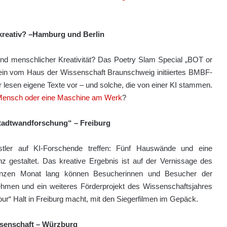
reativ? –
Hamburg
und
Berlin
nd menschlicher Kreativität? Das Poetry Slam Special „BOT or
 ein vom Haus der Wissenschaft Braunschweig initiiertes BMBF-
r lesen eigene Texte vor – und solche, die von einer KI stammen.
 Mensch oder eine Maschine am Werk
?
 „Stadtwandforschung“
– Freiburg
nstler auf KI-Forschende treffen: Fünf Hauswände und eine
z gestaltet. Das kreative Ergebnis ist auf der Vernissage des
anzen Monat lang können Besucherinnen und Besucher der
hmen und ein weiteres Förderprojekt des Wissenschaftsjahres
ur“ Halt in Freiburg macht, mit den Siegerfilmen im Gepäck.
senschaft
– Würzburg