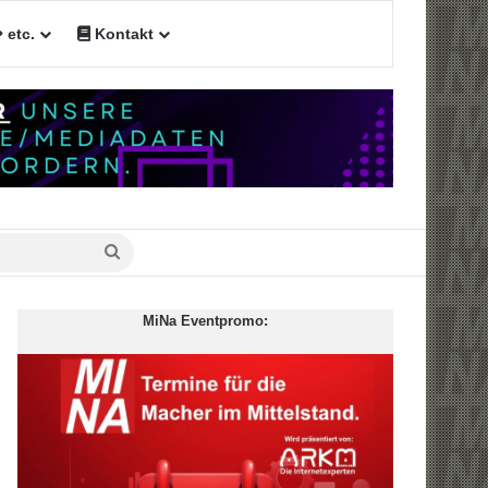
etc.
Kontakt
n
Suche
nach
MiNa Eventpromo: