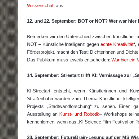
Wissenschaft
aus.
12. und 22. September: BOT or NOT? Wer war hier k
Bemerken wir den Unterschied zwischen künstlicher u
NOT – Künstliche Intelligenz gegen
echte Kreativität
“,
Förderprojekt, macht den Test: Dichterinnen und Dichte
Das Publikum muss jeweils entscheiden:
War hier ein
14. September:
Streetart trifft KI: Vernissage zur
KI-Streetart entsteht, wenn Künstlerinnen und Kü
Straßenbahn wurden zum Thema Künstliche Intelligen
Projekts „Stadtwandforschung“ zu sehen. Einen g
Ausstellung an
Kunst- und Robotik
– Workshops teilne
kennenlernen, wenn das „KI Science Film Festival on To
28. September:
FutureBrain-Lesung auf der MS Wis