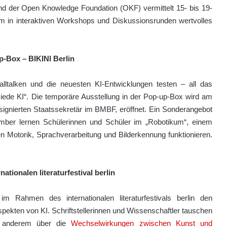
 und der Open Knowledge Foundation (OKF) vermittelt 15- bis 19-
Raum in interaktiven Workshops und Diskussionsrunden wertvolles
up-Box
– BIKINI Berlin
lltalken und die neuesten KI-Entwicklungen testen – all das
ede KI“. Die temporäre Ausstellung in der Pop-up-Box wird am
ignierten Staatssekretär im BMBF, eröffnet. Ein Sonderangebot
ber lernen Schülerinnen und Schüler im „Robotikum“, einem
 Motorik, Sprachverarbeitung und Bilderkennung funktionieren.
ationalen literaturfestival berlin
m Rahmen des internationalen literaturfestivals berlin den
spekten von KI. Schriftstellerinnen und Wissenschaftler tauschen
 anderem über die
Wechselwirkungen zwischen Kunst und