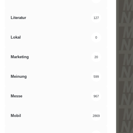
Literatur
127
Lokal
0
Marketing
20
Meinung
599
Messe
967
Mobil
2869