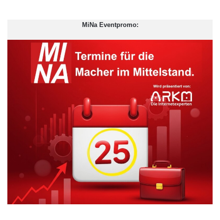
MiNa Eventpromo:
Jan Rübel, Head of Sales Travel Transportation bei Wirecard
betont: „Wir bieten Kunden mit unserer Finanzplattform eine
skalierbare Softwarelösung, die nahtlos in bereits bestehende
Systeme integriert werden kann und maximale Sicherheit
gewährleistet. Dass sich Thomas Cook für uns als Dienstleister
entschieden hat, zeigt, dass wir mit unserem Angebot
passgenau die Bedürfnisse der Veranstalter treffen.“
Die Wirecard AG bietet für die Reiseindustrie zahlreiche
branchen- und kundenspezifisch abgestimmte Zahlungs- und
Risikomanagementsysteme. Dazu gehören BSP-