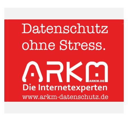
zertifizierte Wirecard Payment Page geleitet, die im „Look Feel“
des Portals gestaltet ist. Erfolgt die Buchung per Mail oder
Telefon, pflegt ein Mitarbeiter die Daten manuell über das
virtuelle Terminal von Wirecard ein. Die automatisierten
Prozesse des Zahlungsspezialisten ermöglichen eine
reibungslose Abwicklung der erforderlichen Kreditkarten-
Anzahlung sowie der notwendigen Restzahlung.
ARKM.marketing