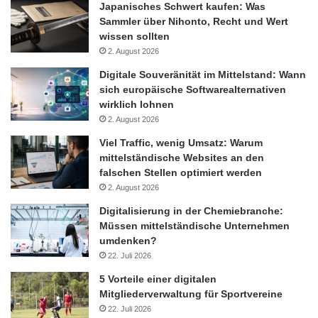
Japanisches Schwert kaufen: Was
www.thomascook.info
|
www.thomascook.de
Sammler über Nihonto, Recht und Wert
wissen sollten
Über Wirecard:
2. August 2026
Digitale Souveränität im Mittelstand: Wann
Die Wirecard AG zählt zu den führenden internationalen
sich europäische Softwarealternativen
wirklich lohnen
Anbietern elektronischer Zahlungs- und
2. August 2026
Risikomanagementlösungen. Weltweit unterstützt die Wirecard-
Gruppe über 13.000 Unternehmen aus unterschiedlichen
Viel Traffic, wenig Umsatz: Warum
mittelständische Websites an den
Branchen bei der Automatisierung ihrer Zahlungsprozesse und
falschen Stellen optimiert werden
der Minimierung von Forderungsausfällen. Die Wirecard Bank
2. August 2026
AG ist Principal Member von Visa, MasterCard sowie JCB und
Digitalisierung in der Chemiebranche:
als Kreditkarten-Acquirer in 69 Ländern weltweit aktiv; mit mehr
Müssen mittelständische Unternehmen
als 100 Transaktions- und 18 Auszahlungswährungen. Innerhalb
umdenken?
der Wirecard-Gruppe bietet die Wirecard Bank innovative
22. Juli 2026
Lösungen in den Bereichen Corporate Banking, Prepaid- bzw.
5 Vorteile einer digitalen
Co-branded-Karten- sowie Konten-Produkte; sowohl für
Mitgliederverwaltung für Sportvereine
Geschäfts- als auch für Privatkunden. Die Wirecard AG ist an
22. Juli 2026