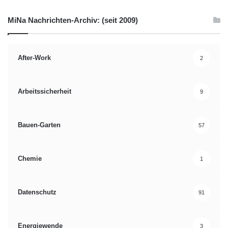
MiNa Nachrichten-Archiv: (seit 2009)
After-Work
2
Arbeitssicherheit
9
Bauen-Garten
57
Chemie
1
Datenschutz
91
Energiewende
3