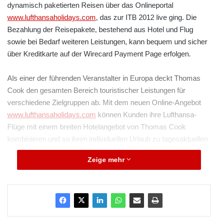
dynamisch paketierten Reisen über das Onlineportal
www.lufthansaholidays.com
, das zur ITB 2012 live ging. Die
Bezahlung der Reisepakete, bestehend aus Hotel und Flug
sowie bei Bedarf weiteren Leistungen, kann bequem und sicher
über Kreditkarte auf der Wirecard Payment Page erfolgen.
Als einer der führenden Veranstalter in Europa deckt Thomas
Cook den gesamten Bereich touristischer Leistungen für
verschiedene Zielgruppen ab. Mit dem neuen Online-Angebot
www.lufthansaholidays.com
können Kunden ihre Lufthansa-
Flüge mit einem breiten Hotelangebot von Thomas Cook
kombinieren und so ihren individuellen Urlaub zu tagesaktuellen
Preisen zusammenstellen. Das Portfolio umfasst über 140
Zeige mehr
Flughäfen und rund 8.000 Hotels in 1.000 attraktiven
Urlaubsorten weltweit.
Sobald der Kunde seine Reise auf
www.lufthansaholidays.com
zusammengestellt hat, wird er zur Zahlung auf die PCI-