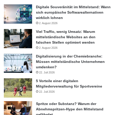
Jeremy Doig, Engineering Director bei Google, bis hin zu Jacob
Digitale Souveränität im Mittelstand: Wann
Aqraou, Senior Vice President von eBay und Dr. Steve Garnett,
sich europäische Softwarealternativen
wirklich lohnen
Chairman President von Salesforce Europa. Erstmals ist auch
2. August 2026
das weltweit größte soziale Netzwerk Facebook mit Richard
Allan, Director of Policy in Europe, auf dem weltweit
Viel Traffic, wenig Umsatz: Warum
mittelständische Websites an den
bedeutendsten ITK-Kongress dabei.
falschen Stellen optimiert werden
2. August 2026
Außerdem haben Besucher die Möglichkeit, im Rahmen von
Digitalisierung in der Chemiebranche:
Guided Tours und Workshops tiefer in die Themen einzusteigen.
Müssen mittelständische Unternehmen
Antworten auf spezifische Fragestellungen liefern auch die rund
umdenken?
30 Fachforen.
22. Juli 2026
5 Vorteile einer digitalen
Erstmals wird auf der CeBIT die branchenübergreifende C3
Mitgliederverwaltung für Sportvereine
Confererence durchgeführt. Unter dem Dreiklang Content –
22. Juli 2026
Creativity – Convergence suchen Verleger, Spieleentwickler,
Musik- und Filmproduzenten Synergieeffekte mit der ITK-
Spritze oder Substanz? Warum der
Industrie und zukünftige Geschäftsmodelle.
Abnehmspritzen-Hype den Mittelstand
gefährdet