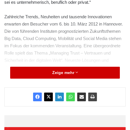
sei es unternehmerisch, beruflich oder privat.“
Zahlreiche Trends, Neuheiten und tausende Innovationen
erwarten den Besucher vom 6. bis 10. März 2012 in Hannover.
Die von führenden Instituten prognostizierten Zukunftsthemen
Big Data, Cloud Computing, Mobilität und Social Media stehen
im Fokus der kommenden Veranstaltung. Eine übergeordnete
Rolle spielt das Thema „Managing Trust – Vertrauen und
Sicherheit in der digitalen Welt“. Neueste Lösungen und
Konzepte dazu werden unter anderem in der CeBIT Security
Zeige mehr
World und im Professional Data Center präsentiert. Darüber
hinaus finden sich Anknüfungspunkte in nahezu allen anderen
Ausstellungsschwerpunkten.
Sicherheitskonzepte für urbane Ballungszentren sowie die
sichere Übertragung und Speicherung von Gesundheitsdaten
sind nur einige Beispiele aus dem Bereich CeBIT gov. Das
CeBIT lab lockt mit 3D-Technologien, dem Internet der Dinge,