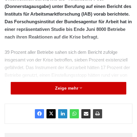
(Donnerstagausgabe) unter Berufung auf einen Bericht des
Instituts für Arbeitsmarktforschung (IAB) vorab berichtete.
Das Forschungsinstitut der Bundesagentur für Arbeit hat in
einer repräsentativen Studie bis Ende Juni 8000 Betriebe
nach ihren Reaktionen auf die Krise befragt.
39 Prozent aller Betriebe sahen sich dem Bericht zufolge
insgesamt von der Krise betroffen, sieben Prozent existenziell
gefährdet. Das Instrument der Kurzarbeit hätten 17 Prozent der
Betriebe genutzt, einen Einstellungsstopp hätten rund vier von
fünf Betrieben (83 Prozent) verhängt, berichtete die Zeitung
Zeige mehr
weiter. Die Wirtschaftskrise betreffe laut IAB-Umfrage vor allem
den produzierenden Sektor. Dort sei jeder zweite Betrieb von
der Krise betroffen.
ARKM.marketing