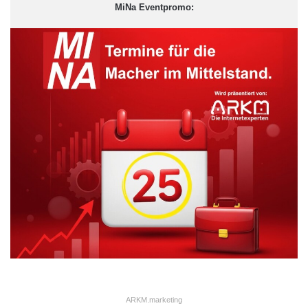
Rheinische Post
MiNa Eventpromo:
ARKM.marketing