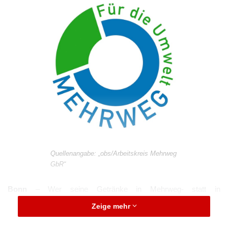
Quellenangabe: „obs/Arbeitskreis Mehrweg
GbR“
Bonn
– Wer seine Getränke in Mehrweg- statt in
Einwegflaschen kauft, kann ganz einfach einen Beitrag zur
Zeige mehr
Abfallvermeidung leisten. Laut Naturschutzbund Deutschland
(NABU) ließen sich jährlich 400.000 Tonnen Plastikabfall und 1,5