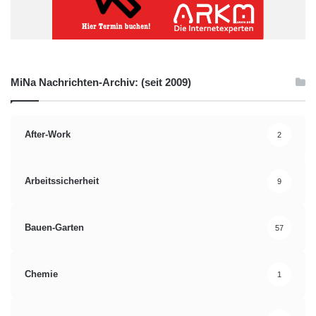
MiNa Nachrichten-Archiv: (seit 2009)
After-Work
2
Arbeitssicherheit
9
Bauen-Garten
57
Chemie
1