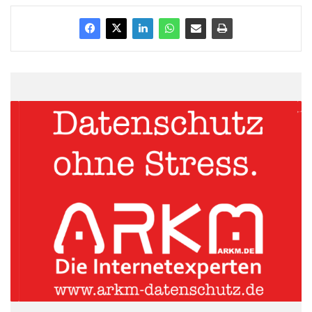
Millionen Tonnen CO2 einsparen, wenn der Anteil an ökologisch
vorteilhaften Getränkeverpackungen von aktuell rund 50
Prozent wieder auf die gesetzlich geforderten 80 Prozent
gesteigert würde.
Der Arbeitskreis Mehrweg regt alle Verbraucher dazu an, in der
Europäischen Woche zur Abfallvermeidung vom 16. bis 24.
November 2013 besonders auf umweltfreundliche
Mehrwegflaschen zu achten. Das Zeichen „Mehrweg – Für die
Umwelt“ ist dabei ein klarer Wegweiser. Verbraucher, die beim
Einkauf auf dieses Zeichen achten, können sich sicher sein,
einen Beitrag zur Abfallvermeidung zu leisten.
Im Gegensatz zu Einwegflaschen werden Mehrwegflaschen
nach dem Gebrauch gespült und wiederbefüllt.
Mehrwegflaschen aus Glas können bis zu 50-mal,
Mehrwegflaschen aus PET bis zu 25-mal wiederbefüllt werden.