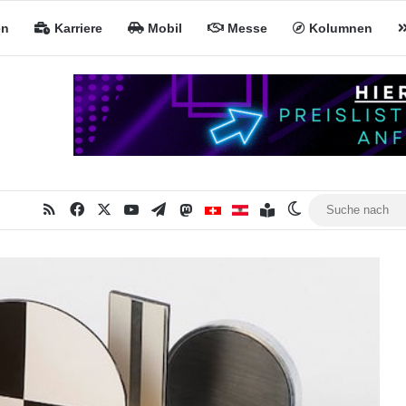
en
Karriere
Mobil
Messe
Kolumnen
RSS
Facebook
X
YouTube
Telegram
Mastodon
Inhaltsverzeichnis
MiNa CH
MiNa AT
Skin umschalte