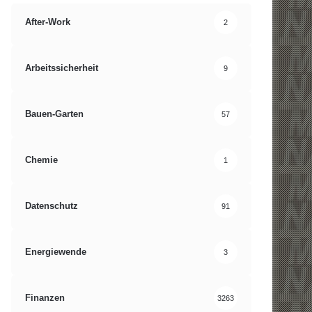
After-Work
2
Arbeitssicherheit
9
Bauen-Garten
57
Chemie
1
Datenschutz
91
Energiewende
3
Finanzen
3263