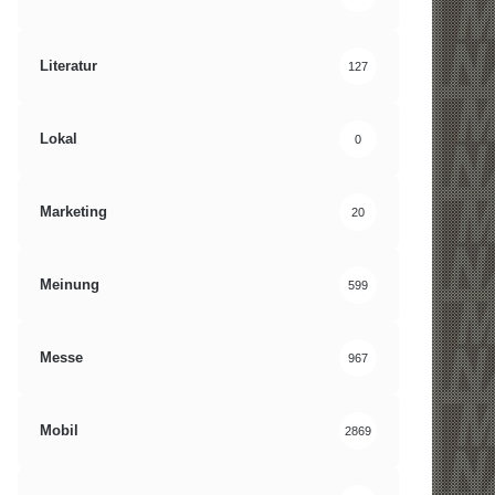
Literatur
127
Lokal
0
Marketing
20
Meinung
599
Messe
967
Mobil
2869