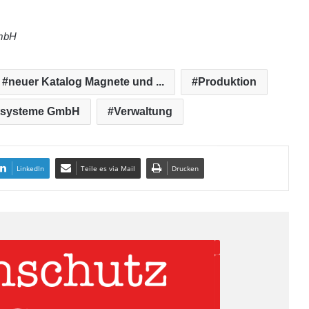
mbH
neuer Katalog Magnete und ...
Produktion
tsysteme GmbH
Verwaltung
LinkedIn
Teile es via Mail
Drucken