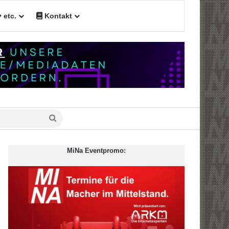
etc.
Kontakt
n
Suche
nach
MiNa Eventpromo: