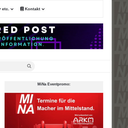
etc.
Kontakt
n
Suche
nach
MiNa Eventpromo: