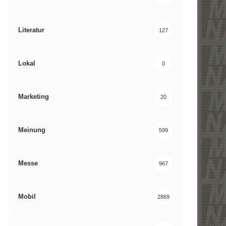
Literatur
127
Lokal
0
Marketing
20
Meinung
599
Messe
967
Mobil
2869