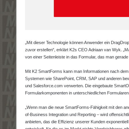
„Mit dieser Technologie können Anwender ein DragDrop-
zuvor erstellen“, erklärt K2s CEO Adriaan van Wyk. „Man
von einer Seitenleiste in das Formular, das man gerade e
Mit K2 SmartForms kann man Informationen nach dem P
Systemen wie SharePoint, CRM, SAP und anderen bewe
und Salesforce.com verwerten. Die eingebaute SmartOb
Formularkomponenten in unterschiedlichen Formularen 
„Wenn man die neue SmartForms-Fähigkeit mit den ander
of-Business Integration und Reporting – wird offensichtl
anbieten, das die Effizienz unserer Kunden exponentiell
entwickelt, für die es im Markt nichts Vergleichbares gib