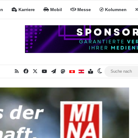
en
Karriere
Mobil
Messe
Kolumnen
RSS
Facebook
X
YouTube
Telegram
Mastodon
Inhaltsverzeichnis
MiNa CH
MiNa AT
Skin umschalte