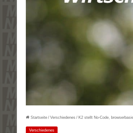
Startseite
/
Verschiedenes
/
K2 stellt No-Code, browserbasie
Verschiedenes