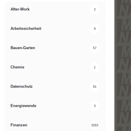
After-Work
2
Arbeitssicherheit
9
Bauen-Garten
57
Chemie
1
Datenschutz
91
Energiewende
3
Finanzen
3263