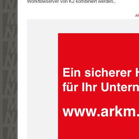
Workflowserver von K2 kombiniert werden..
AR