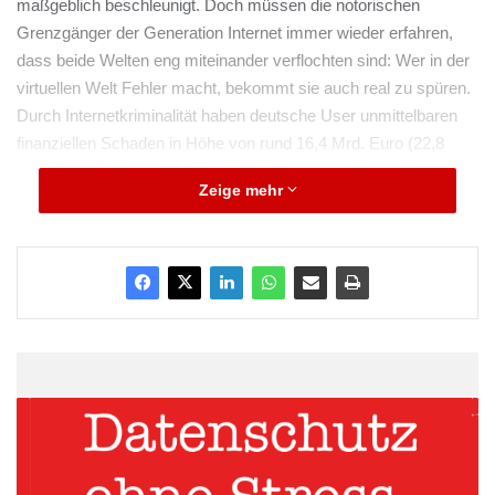
maßgeblich beschleunigt. Doch müssen die notorischen
Grenzgänger der Generation Internet immer wieder erfahren,
dass beide Welten eng miteinander verflochten sind: Wer in der
virtuellen Welt Fehler macht, bekommt sie auch real zu spüren.
Durch Internetkriminalität haben deutsche User unmittelbaren
finanziellen Schaden in Höhe von rund 16,4 Mrd. Euro (22,8
Mrd. Dollar) erlitten. 87 Prozent der Befragten, die nach 1980
Zeige mehr
geboren wurden (Millennials) sind schon einmal Opfer von
Internetbetrug geworden. Insgesamt liegt die Opferzahl der
Erwachsenen in Deutschland statistisch gesehen bei 42.162 pro
Tag. Das sind Ergebnisse des aktuellen Norton Cybercrime
Reports 2011, einer weltweiten Studie von Symantec zu den
Auswirkungen von Online-Kriminalität auf Internetnutzer,
durchgeführt in 24 Ländern. Ausführlicher Norton Cybercrime
Report:
http://tinyurl.com/3cbsozb
Factsheet mit den wichtigsten
Ergebnissen für Deutschland:
http://tinyurl.com/69kw7yw
Aktuelle Podcasts zum Norton Cybercrime Report 2011:
http://tinyurl.com/c4m4c2
Aktuelle Tipps zum sicheren Surfen: