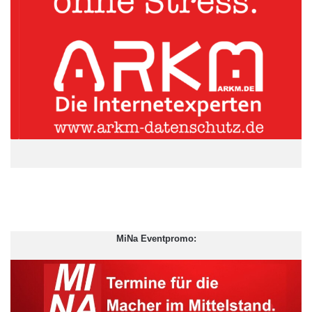
http://tinyurl.com/3eurj95
Weltweit gibt es mehr als 430 Millionen erwachsene User, die
vergangenes Jahr Opfer von Internetbetrug geworden sind. Und
auch die 43.000 täglich neuen Opfer in Deutschland
veranschaulichen das Ausmaß von Cybercrime. Davon sind vor
allem die besonders aktiven User betroffen: Millennials stehen
im Fadenkreuz der Online-Angreifer, denn sie sind besonders
aktiv im Netz, laden mehr Inhalte herunter und kaufen häufiger
online ein. Laut Norton Cybercrime Report verbringen 74
Prozent der Millennials jede Woche Zeit in sozialen Netzwerken.
Obwohl sie die Gefahren des virtuellen Raums kennen –
immerhin gehören für 67 Prozent der Befragten Cyberattacken
zum ganz normalen, nahezu alltäglichen Risiko – würden sie
MiNa Eventpromo:
keinesfalls auf die Vorzüge des Internets verzichten wollen.
Cyberkriminalität als neue Normalität? Angesichts der Folgen
eine kostspielige Fehleinschätzung – und auch die Hoffnung,
virtuelle Angriffe könnten auf Dauer wieder zurückgehen oder