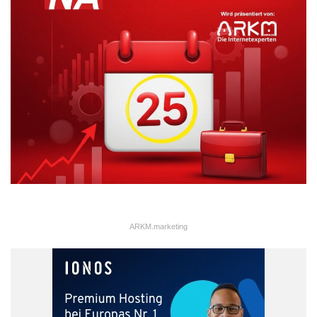
sich auf einem bestimmten Niveau stabilisieren, ist eine Illusion,
wie Adam Palmer, Norton Lead Cyber Security Advisor, weiß:
„Cybercrime wird nach wie vor von vielen unterschätzt. Allein in
den letzten 12 Monaten sind drei Mal mehr Menschen Opfer
von Internet-Betrug geworden als von physischen Verbrechen –
und eine Abschwächung dieses Trends ist nicht in Sicht. Dabei
sind die Schäden keineswegs virtuell: Hier geht es nicht ’nur‘ um
Rufschädigung oder Belästigung, sondern um Geld.“
ARKM.marketing
ARKM.marketing