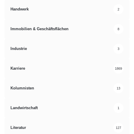
Handy
IT
ITK
Kommunikation
Handwerk
2
Mac
Netbook
News
PC
Immobilien & Geschäftsflächen
8
PDA
Smartphone
Tablet
Technik
Industrie
3
Karriere
1869
Kolumnisten
13
Landwirtschaft
1
Literatur
127