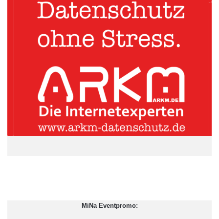
Quellenangabe: „obs/RWE Deutschland AG/Joerg Mettlach“
Beim Neubau der Kindertagesstätte hat das Bauamt Haren mit
Ingenieuren von RWE und Wissenschaftlern der Universität
Twente zusammengearbeitet. Das Gebäude nutzt Erdwärme
und eine Photovoltaik-Anlage zur Raumheizung und
Warmwassererzeugung. Erstmals kommt eine völlig neue
Technik der RWE Effizienz zum Einsatz. Der Home Energy
Controller nutzt das Gebäude als Energiespeicher. Er basiert auf
der intelligenten Haussteuerung RWE SmartHome. Der HEC
wird die komplette Haustechnik der Kindertagesstätte so
steuern, dass die Anlage dann Strom nutzt, wenn bei
Sonnenschein in Haren besonders viel regenerativ erzeugte
Energie zur Verfügung steht. Der Fußboden funktioniert als
Wärmespeicher. Ein Stromspeicher der RWE Effizienz
speichert den selbst erzeugten Strom, der dem Kindergarten so
MiNa Eventpromo:
auch zur Verfügung steht, wenn die Sonne nicht scheint. So