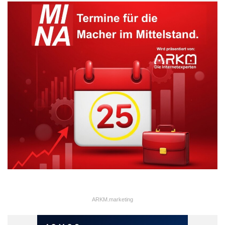
lässt sich möglichst viel lokal erzeugter Strom vor Ort nutzen.
Das entlastet das Stromnetz im Emsland, in das bereits heute
mehr als 900 dezentrale Erzeuger ihren Strom einspeisen.
Auch die Kinder und Eltern sind eingebunden. Sie erfahren über
einen Info-Bildschirm, in welche Richtungen die Energie in ihrer
Kita gerade fließt. Der Neubau der Kita wird durch die Deutsche
Bundesstiftung Umwelt gefördert.
ARKM.marketing
ARKM.marketing