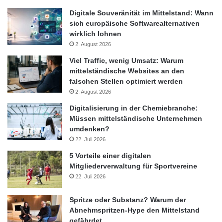
Digitale Souveränität im Mittelstand: Wann
Der Home Energy Controller ist schon jetzt so ausgelegt, dass
sich europäische Softwarealternativen
wirklich lohnen
er als Schaltstelle zwischen miteinander vernetzten Gebäuden
2. August 2026
und dem örtlichen Stromnetz den Stromfluss stabilisiert. Als Teil
des Forschungsprojektes „Smart Operator“ wird er später im
Viel Traffic, wenig Umsatz: Warum
mittelständische Websites an den
bayerischen Wertachau in 250 Testhaushalten eingebaut. In
falschen Stellen optimiert werden
diesem Projekt werden Stromnetze entwickelt, die von der
2. August 2026
Ortsnetzstation mit dem Smart Operator gesteuert werden. Er
Digitalisierung in der Chemiebranche:
sorgt für sicheren Netzbetrieb durch Ausgleich der Netzlasten.
Müssen mittelständische Unternehmen
So nutzt er die bestehende Netzinfrastruktur optimal aus.
umdenken?
22. Juli 2026
Quelle: ots
5 Vorteile einer digitalen
Mitgliederverwaltung für Sportvereine
22. Juli 2026
Emsland
Energiewende
Haren
Spritze oder Substanz? Warum der
Internationales Pilotprojekt
Abnehmspritzen-Hype den Mittelstand
gefährdet
Marien-Kindertagesstätte
RWE