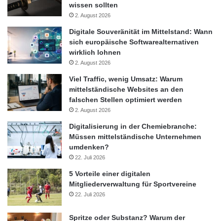
wissen sollten
2. August 2026
Der Weg zur Auszeichnung als Jahresprojekt der UN-Dekade
Digitale Souveränität im Mittelstand: Wann
Biologische Vielfalt 2011-2020 ist lang. An dem Auswahlprozess
sich europäische Softwarealternativen
sind eine kompetente Fachjury, aber auch Menschen in ganz
wirklich lohnen
Deutschland beteiligt. Der Freundeskreis Nationalpark
2. August 2026
Schwarzwald hat am Dekade-Wettbewerb teilgenommen,
Viel Traffic, wenig Umsatz: Warum
wurde im April 2013 als UN-Dekade-Projekt Biologische Vielfalt
mittelständische Websites an den
falschen Stellen optimiert werden
ausgezeichnet, setzte sich im August 2013 bei der Online-
2. August 2026
Abstimmung als Monatsprojekt durch und wurde von der
Fachjury aus zehn nominierten Monatsprojekten zum Projekt
Digitalisierung in der Chemiebranche:
Müssen mittelständische Unternehmen
des Jahres 2013 der UN-Dekade Biologische Vielfalt gewählt.
umdenken?
22. Juli 2026
Ziel der UN-Dekade Biologische Vielfalt 2011-2020 in
5 Vorteile einer digitalen
Deutschland ist es, möglichst viele Menschen für Schutz und
Mitgliederverwaltung für Sportvereine
Erhaltung der biologischen Vielfalt zu begeistern. Der Dekade-
22. Juli 2026
Wettbewerb ist eine von vielen Aktivitäten, mit denen dieses Ziel
erreicht werden soll. Eine Fachjury bewertet die
Spritze oder Substanz? Warum der