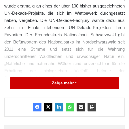
wurde erstmalig an eines der über 100 bisher ausgezeichneten
UN-Dekade-Projekte, die sich im Wettbewerb durchgesetzt
haben, vergeben. Die UN-Dekade-Fachjury wählte dazu aus
zehn im Finale stehenden UN-Dekade-Projekten ihren
Favoriten. Der Freundeskreis Nationalpark Schwarzwald gibt
den Befürwortern des Nationalparks im Nordschwarzwald seit
2011 eine Stimme und setzt sich für die Wahrung
unzerschnittener Waldflächen und urwüchsiger Natur ein.
„Natürliche und naturnahe Wälder sind unverzichtbar für die
Erhaltung der biologischen Vielfalt“, betonte der
Bundesumweltminister anlässlich der Auszeichnung.
Zeige mehr