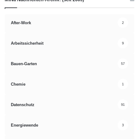
UN-Dekade-Wettbewerb
After-Work
2
Arbeitssicherheit
9
Bauen-Garten
57
Chemie
1
Datenschutz
91
Energiewende
3