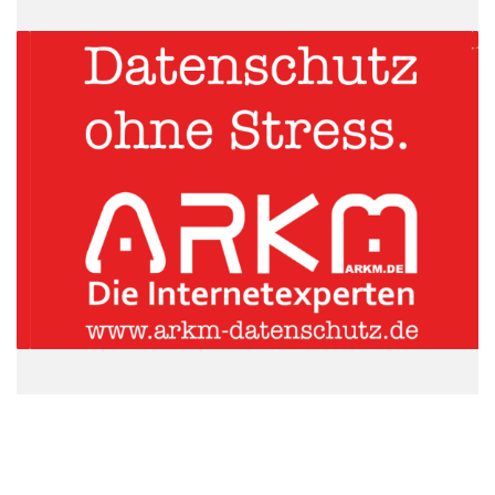
Quellenangabe: „obs/Zentrum der Umweltkommunikation der Deutschen
Bundesstiftung Umwelt ZUK/UN-Dekade/Peter Himsel“
Peter Altmaier würdigte den Einsatz der Akteure für die
Einrichtung des ersten Nationalparks in Baden-Württemberg:
„Wir brauchen Menschen, die sich mit Leib und Seele für die
Erhaltung der biologischen Vielfalt einsetzen und gleichzeitig
dialogoffen bleiben. Ich gratuliere dem Freundeskreis herzlich zu
der Auszeichnung als Projekt des Jahres 2013 der UN-Dekade
Biologische Vielfalt. Das ist ein beachtlicher Erfolg!“. Thomas
Fritz, Sprecher des Freundeskreises Nationalpark
Schwarzwald, nahm stellvertretend für den Verein die
Auszeichnung entgegen: „Die Nachricht über diese besondere