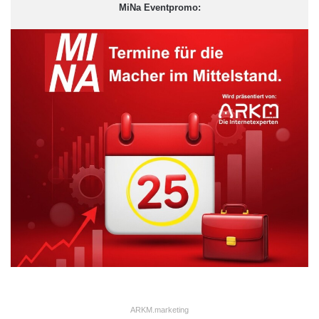
MiNa Eventpromo:
Auszeichnung hat unseren jungen Verein elektrisiert. Sie zeigt
uns, dass die unzähligen Stunden, die wir alle ehrenamtlich für
unseren Traum eines Nationalparks im Schwarzwald
einbringen, gut angelegt sind“, freute sich Fritz.
Gemeinsam mit dem Naturschutzbund NABU e.V. hat der
Freundeskreis es sich zur Aufgabe gemacht, vor Ort den Dialog
mit verschiedenen Interessengruppen aufzunehmen und über
die Idee eines Nationalparks zu informieren. Für dieses
Engagement wurde der NABU Baden-Württemberg mit
ausgezeichnet. Ingrid Eberhardt-Schad, Projektleiterin
Nationalpark beim NABU, erläutert die Gründe, die für einen
Nationalpark sprechen: „Der Nationalpark wird den
Schwarzwald sowohl für Dreizehenspechte und Sperlingskäuze
attraktiver machen als auch für die Menschen vor Ort, für
Touristen und die regionale Wirtschaft. Der Freundeskreis ist
eng in der Region verwurzelt und so spielen auch wirtschaftliche
ARKM.marketing
Überlegungen eine große Rolle. Der eher strukturschwache