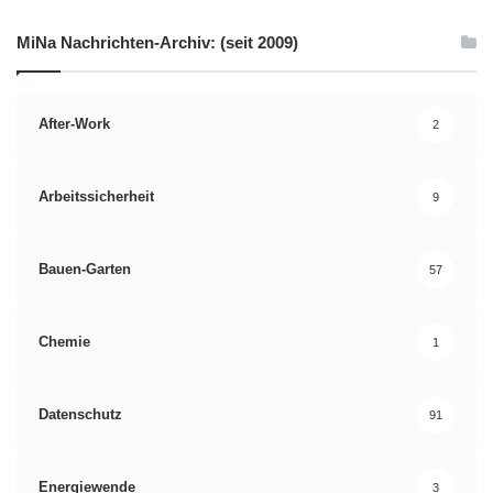
MiNa Nachrichten-Archiv: (seit 2009)
After-Work
2
Arbeitssicherheit
9
Bauen-Garten
57
Chemie
1
Datenschutz
91
Energiewende
3