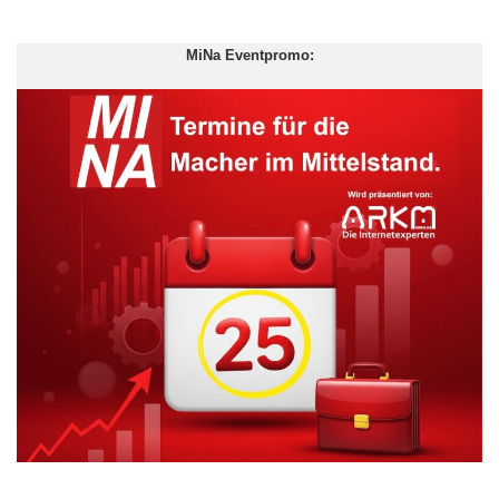
MiNa Eventpromo:
Quellenangabe: „obs/Ford-Werke GmbH/Ralf Bauer“
Ab sofort ist die Online-Buchungsplattform www.ford-
carsharing.de live geschaltet. Registrierte „Ford Carsharing“-
Kunden erhalten über die Buchungsseite im Internet Zugriff auf
ein bundesweites Angebot von Fahrzeugen. Dies setzt sich
derzeit aus dem Angebot der ersten FordHändler und dem von
Flinkster, dem Carsharing-Angebot der Deutschen Bahn,
zusammen. Das internetbasierte Buchungssystem für Ford
wurde von der DB Rent, einem der Kooperationspartner von
„Ford Carsharing“, geplant und entwickelt. Gleiches gilt für die in
Kürze verfügbaren iOS- und Android-basierten Buchungs-Apps
für Smartphones und Tablets.
Die Website zeigt nach Eingabe des gewünschten