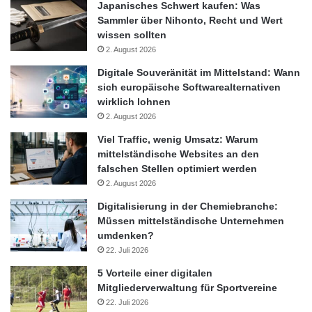
Japanisches Schwert kaufen: Was
Registrierung final abzuschließen. Hierbei erhält er dann auch
Sammler über Nihonto, Recht und Wert
seine Vertragsunterlagen, die Kundenkarte und sein
wissen sollten
persönliches Passwort. Die einmalige Anmeldegebühr für das
2. August 2026
Carsharing-Angebot von Ford beträgt 49 Euro (unverbindliche
Digitale Souveränität im Mittelstand: Wann
Preisempfehlung).Um die Registrierung final abzuschließen,
sich europäische Softwarealternativen
authentifiziert
wirklich lohnen
2. August 2026
Wolfgang Kopplin, Vertriebsdirektor der Ford-Werke GmbH,
Viel Traffic, wenig Umsatz: Warum
zum Start von „Ford Carsharing“: „Nach intensiver Vorbereitung
mittelständische Websites an den
und einer vorgelagerten Testphase freuen sich die beteiligten
falschen Stellen optimiert werden
2. August 2026
Partner über die Geburt des innovativen Carsharing-Angebots.
Ford und die angeschlossenen Ford Partner fühlen sich den
Digitalisierung in der Chemiebranche:
Kunden in Sachen modernster Mobilität verpflichtet und stehen
Müssen mittelständische Unternehmen
umdenken?
dieser neuen Plattform der Kundenbindung äußerst positiv
22. Juli 2026
gegenüber.“
5 Vorteile einer digitalen
Mitgliederverwaltung für Sportvereine
Ford-Werke GmbH
22. Juli 2026