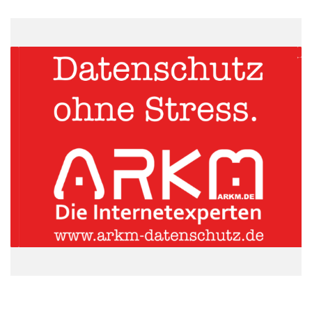
Ford Händler und von Flinkster
– Aus dem Projektnamen „FORD2GO“ wird der Produktname
„Ford
Carsharing“