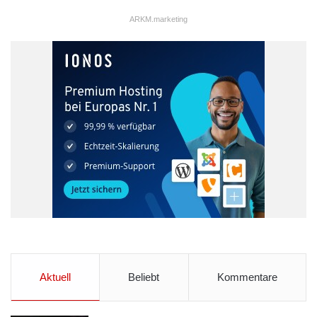
Ausleihzeitraums Informationen zur Verfügbarkeit von
ARKM.marketing
Fahrzeugen in der unmittelbaren Umgebung, die Ausstattung
des gewünschten Fahrzeugs, den Fahrzeugstandort und die
anfallenden Kosten für den Nutzer an. Das Buchungssystem
verweist, wenn gewünscht, auchauf die nächstgelegenen,
verfügbaren Fahrzeuge von Flinkster.
Die Buchung eines Fahrzeugs ist auch jederzeit über den „Ford
Carsharing“-Kundenservice möglich, der unter der
Festnetznummer 0345-27 98 49 50 rund um die Uhr erreichbar
ist.
Voraussetzung für die Buchung und Abrechnung von
Fahrzeugen über das Internet ist eine vorherige Registrierung
und der Erwerb der Kundenkarte. Die Registrierung für das
„FordCarsharing“ kann über die die Buchungsplattform im
Aktuell
Beliebt
Kommentare
Internet erfolgen. Der Kunde muss sich bei einem
teilnehmenden Ford Händler authentifizieren, um die