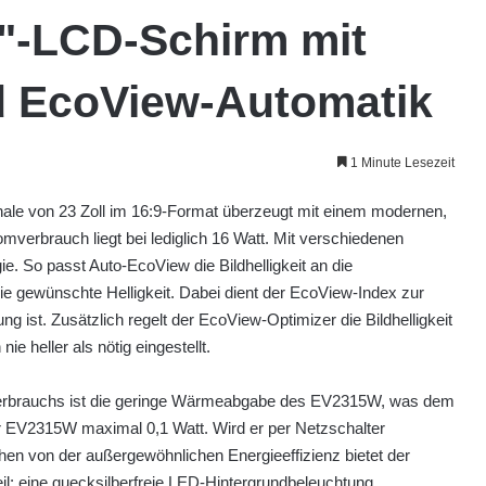
"-LCD-Schirm mit
d EcoView-Automatik
1 Minute Lesezeit
nale von 23 Zoll im 16:9-Format überzeugt mit einem modernen,
verbrauch liegt bei lediglich 16 Watt. Mit verschiedenen
e. So passt Auto-EcoView die Bildhelligkeit an die
e gewünschte Helligkeit. Dabei dient der EcoView-Index zur
ung ist. Zusätzlich regelt der EcoView-Optimizer die Bildhelligkeit
e heller als nötig eingestellt.
verbrauchs ist die geringe Wärmeabgabe des EV2315W, was dem
 EV2315W maximal 0,1 Watt. Wird er per Netzschalter
hen von der außergewöhnlichen Energieeffizienz bietet der
l: eine quecksilberfreie LED-Hintergrundbeleuchtung.