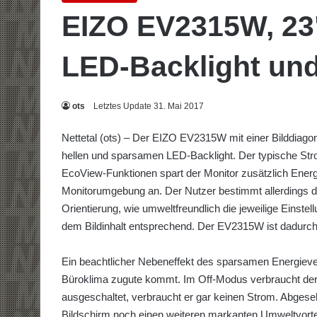
EIZO EV2315W, 23
LED-Backlight un
ots
Letztes Update 31. Mai 2017
Nettetal (ots) – Der EIZO EV2315W mit einer Bilddiago
hellen und sparsamen LED-Backlight. Der typische Strom
EcoView-Funktionen spart der Monitor zusätzlich Energi
Monitorumgebung an. Der Nutzer bestimmt allerdings di
Orientierung, wie umweltfreundlich die jeweilige Einstell
dem Bildinhalt entsprechend. Der EV2315W ist dadurch ni
Ein beachtlicher Nebeneffekt des sparsamen Energie
Büroklima zugute kommt. Im Off-Modus verbraucht der
ausgeschaltet, verbraucht er gar keinen Strom. Abgese
Bildschirm noch einen weiteren markanten Umweltvortei