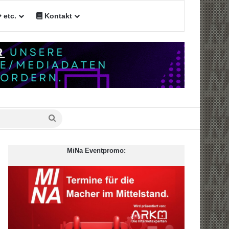
etc.
Kontakt
n
Suche
nach
MiNa Eventpromo: