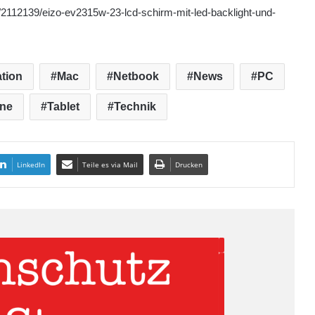
/2112139/eizo-ev2315w-23-lcd-schirm-mit-led-backlight-und-
tion
Mac
Netbook
News
PC
ne
Tablet
Technik
LinkedIn
Teile es via Mail
Drucken