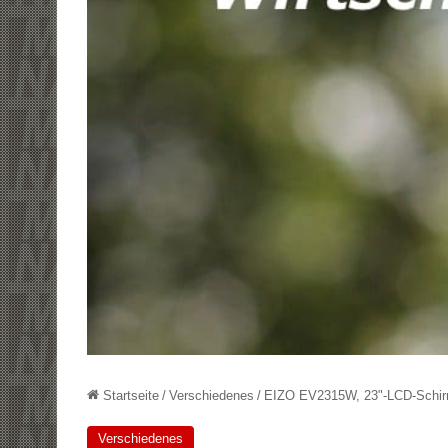
Startseite
/
Verschiedenes
/
EIZO EV2315W, 23"-LCD-Schirm
Verschiedenes