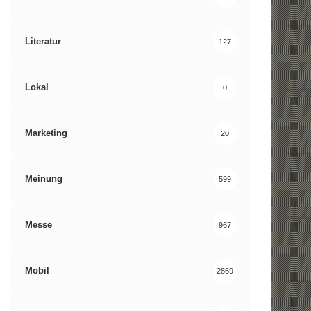
Literatur
127
Lokal
0
Marketing
20
Meinung
599
Messe
967
Mobil
2869