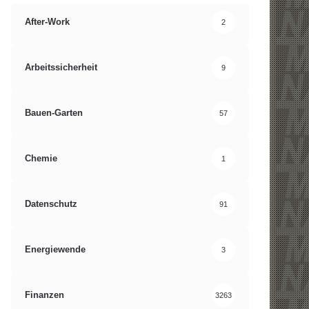
After-Work
2
Arbeitssicherheit
9
Bauen-Garten
57
Chemie
1
Datenschutz
91
Energiewende
3
Finanzen
3263