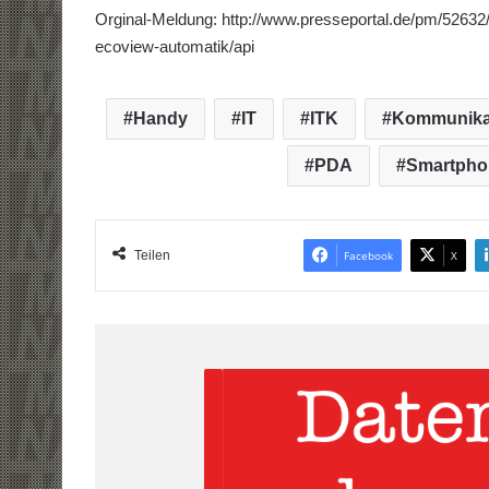
Orginal-Meldung: http://www.presseportal.de/pm/52632
ecoview-automatik/api
Handy
IT
ITK
Kommunika
PDA
Smartpho
Teilen
Facebook
X