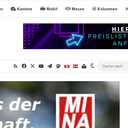
en
Karriere
Mobil
Messe
Kolumnen
RSS
Facebook
X
YouTube
Telegram
Mastodon
Inhaltsverzeichnis
MiNa CH
MiNa AT
Skin umschalte