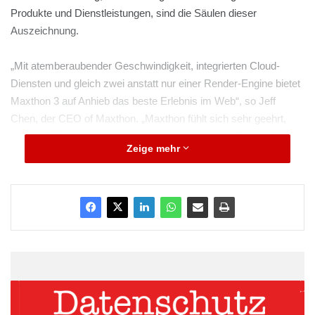
Produkte und Dienstleistungen, sind die Säulen dieser
Auszeichnung.
„Mit atemberaubender Geschwindigkeit, integrierten Cloud-
Diensten und gleich zwei anstatt nur einer Render-Engine bietet
Maxthon 3 auf Anhieb das beste Erlebnis im Web“, so Jeff
Chen, der CEO of Maxthon. „Maxthon fühlt sich sehr geehrt,
dieses Würdigung vom Lenkungsausschuss der Edison Awards
Zeige mehr
zu erhalten. Im Zuge der Preisverleihung werden Menschen
mehr über Maxthon 3 und unsere mindestens ebenso
beeindruckende Dienstauswahl für Android-Tablets,
Smartphones und sonstige netzwerkfähige Geräte erfahren.“
ARKM.marketing