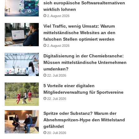
fuer-den-edison-award-2012-nominiert-eine-auszeichnung-fuer-
sich europäische Softwarealternativen
wirklich lohnen
innovationen-und-wegbereiter/api
2. August 2026
Viel Traffic, wenig Umsatz: Warum
Handy
IT
ITK
Kommunikation
mittelständische Websites an den
falschen Stellen optimiert werden
Mac
Netbook
News
PC
2. August 2026
Digitalisierung in der Chemiebranche:
PDA
Smartphone
Tablet
Müssen mittelständische Unternehmen
umdenken?
Technik
22. Juli 2026
5 Vorteile einer digitalen
Mitgliederverwaltung für Sportvereine
22. Juli 2026
Spritze oder Substanz? Warum der
Abnehmspritzen-Hype den Mittelstand
gefährdet
20. Juli 2026