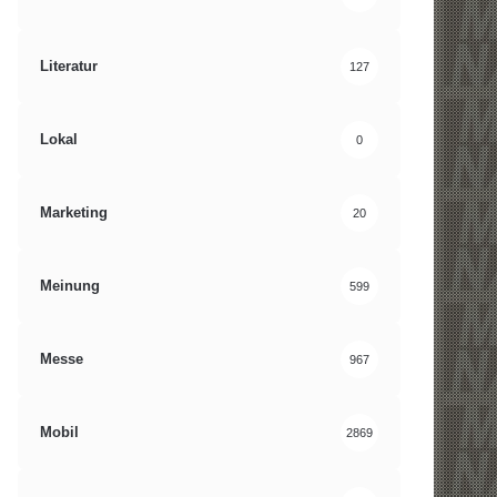
Literatur
127
Lokal
0
Marketing
20
Meinung
599
Messe
967
Mobil
2869