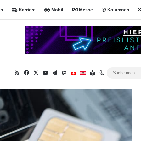
en
Karriere
Mobil
Messe
Kolumnen
RSS
Facebook
X
YouTube
Telegram
Mastodon
Inhaltsverzeichnis
MiNa CH
MiNa AT
Skin umschalte