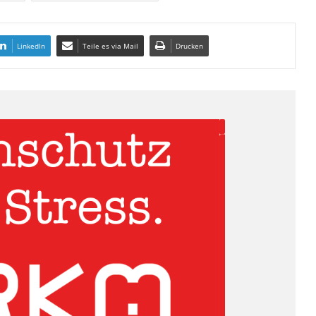
LinkedIn
Teile es via Mail
Drucken