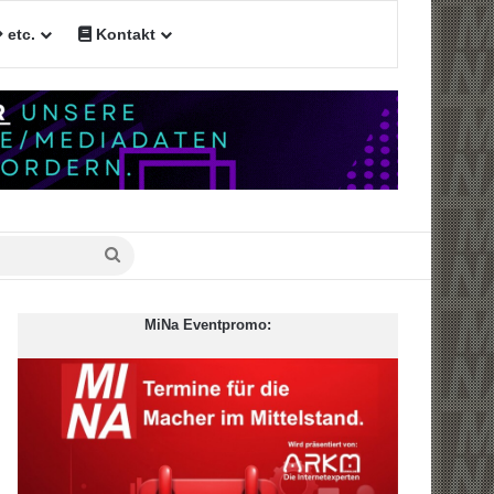
etc.
Kontakt
n
Suche
nach
MiNa Eventpromo: