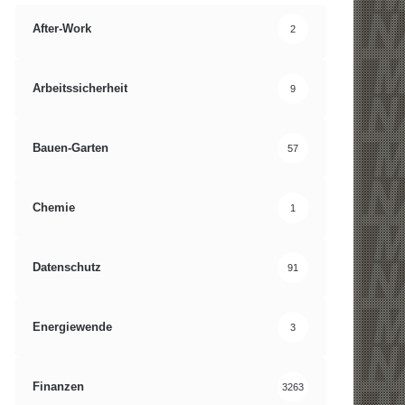
After-Work
2
Arbeitssicherheit
9
Bauen-Garten
57
Chemie
1
Datenschutz
91
Energiewende
3
Finanzen
3263