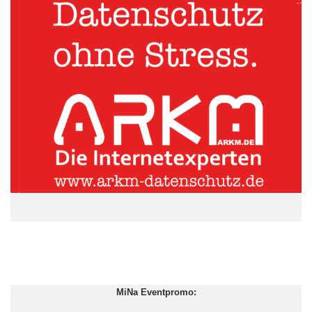
Deutsche Telekom
Rene Obermann
Timotheus Höttges
USA
Vorstand
MiNa Eventpromo: