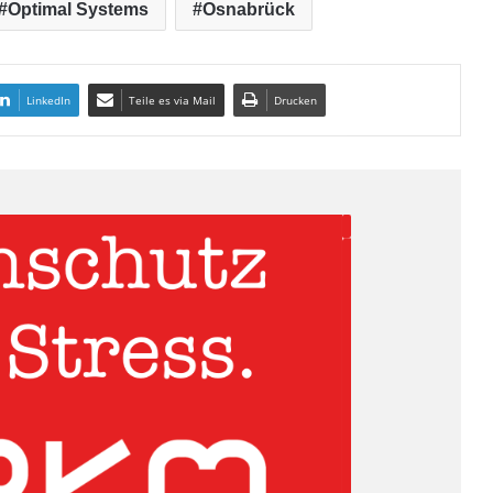
Optimal Systems
Osnabrück
LinkedIn
Teile es via Mail
Drucken