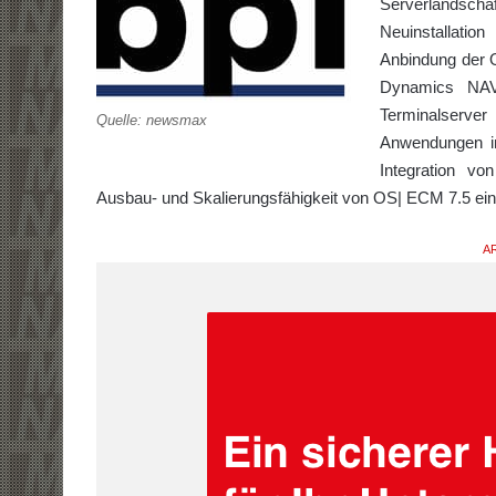
Serverlandsc
Neuinstallati
Anbindung der O
Dynamics NAV
Terminalserve
Quelle: newsmax
Anwendungen im
Integration v
Ausbau- und Skalierungsfähigkeit von OS| ECM 7.5 ein
AR