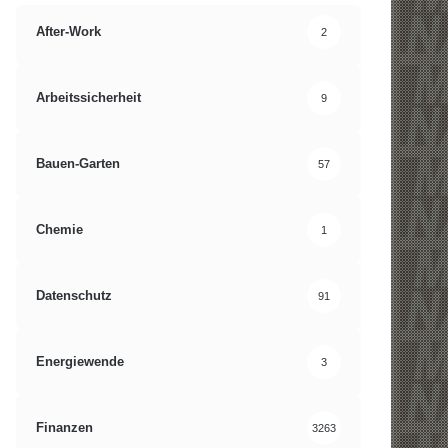
After-Work
2
Arbeitssicherheit
9
Bauen-Garten
57
Chemie
1
Datenschutz
91
Energiewende
3
Finanzen
3263