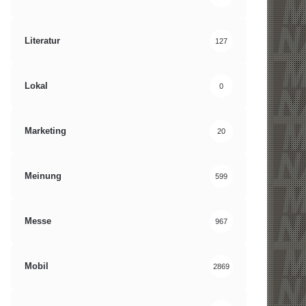
Literatur
127
Lokal
0
Marketing
20
Meinung
599
Messe
967
Mobil
2869