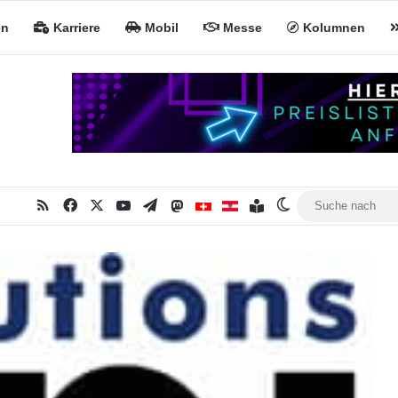
en
Karriere
Mobil
Messe
Kolumnen
RSS
Facebook
X
YouTube
Telegram
Mastodon
Inhaltsverzeichnis
MiNa CH
MiNa AT
Skin umschalten