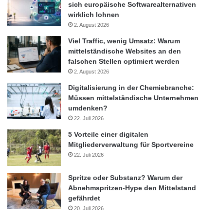
zuständig sowie für einen FE-Standort sowie drei
sich europäische Softwarealternativen
wirklich lohnen
Produktionsanlagen. Das Unternehmen beschäftigt in diesen
2. August 2026
Regionen etwa 4.000 Mitarbeiter. Für weitere Informationen über
Astellas Pharma Europe besuchen Sie bitte
Viel Traffic, wenig Umsatz: Warum
mittelständische Websites an den
http://www.astellas.eu.
falschen Stellen optimiert werden
2. August 2026
Über Veeva CRM
Digitalisierung in der Chemiebranche:
Müssen mittelständische Unternehmen
Die Veeva CRM-Anwendungssuite, bestehend aus
umdenken?
VBioPharma, iRep, VMobile und VInsights, ist die führende
22. Juli 2026
Cloud-basierte CRM-Lösung der Pharma- und
5 Vorteile einer digitalen
Biotechnologiebranche. Zudem hat sich iRep rasch zur ersten
Mitgliederverwaltung für Sportvereine
Wahl der Branche entwickelt, wenn es um „Closed Loop
22. Juli 2026
Marketing“ auf dem iPad geht. Nur Veeva CRM bedient die
einzigartigen Bedürfnisse mehrere kaufmännischer Teams in
Spritze oder Substanz? Warum der
einer Einzellösung, indem die Benutzerakzeptanz und
Abnehmspritzen-Hype den Mittelstand
Vertriebseffektivität verbessert wird und gleichzeitig Kosten und
gefährdet
20. Juli 2026
Komplexität gesenkt werden. Veeva CRM ist nun die