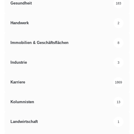
Gesundheit
Orginal-Meldung:
183
http://www.presseportal.de/pm/82659/2107940/astellas-waehlt-
veeva-crm-fuer-europaweite-einsaetze/api
Handwerk
2
Handy
IT
ITK
Kommunikation
Immobilien & Geschäftsflächen
8
Mac
Netbook
News
PC
Industrie
3
PDA
Smartphone
Tablet
Technik
Karriere
1869
Kolumnisten
13
Landwirtschaft
1