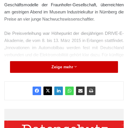
Geschäftsmodelle der Fraunhofer-Gesellschaft, überreichten
am gestrigen Abend im Museum Industriekultur in Nürnberg die
Preise an vier junge Nachwuchswissenschaftler.
Die Preisverleihung war Höhepunkt der diesjährigen DRIVE-E-
Akademie, die vom 8. bis 13. März 2015 in Erlangen stattfindet.
„Innovationen im Automobilbau werden fest mit Deutschland
verbunden und die Elektromobilität gehört klar dazu. Für künftige
Nachwuchskräfte bietet die DRIVE-E-Akademie großartige
Zeige mehr
Einblicke in diese Zukunftsbranche“, so Stefan Müller.