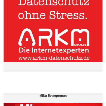
Quellenangabe: „obs/DRIVE-E/DRIVE-E 2015/Wolfgang Reiher“
Prof. Dr. Peter Gutzmer, Vorstand Technologie und
stellvertretender Vorsitzender des Vorstands der Schaeffler AG,
hob in seiner Festrede die Bedeutung von Innovation und
fundierter Ausbildung hervor: „Nicht nur die großen Autobauer,
auch wir als Zulieferer sind auf kluge
Nachwuchswissenschaftler angewiesen, die bestehende
Konzepte verbessern und neue Ansätze für effizientes, auch
elektromobiles Fahren entwickeln. Ich bin begeistert, wie hoch
das Niveau der Talente bei DRIVE-E ist – und optimistisch, dass
wir damit auch künftig Wissens- und Technologieführer sein
werden.“
MiNa Eventpromo:
ARKM.marketing