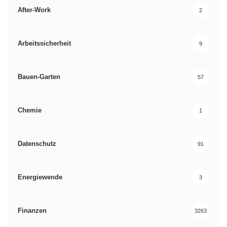
After-Work
2
Berlin
Bonn
Bundesministerium für Bildung und Forschung
Arbeitssicherheit
9
Drive-E-Studienpreise
Elektromobilität
Bauen-Garten
57
Erlangen
Chemie
1
Datenschutz
91
Energiewende
3
Finanzen
3263