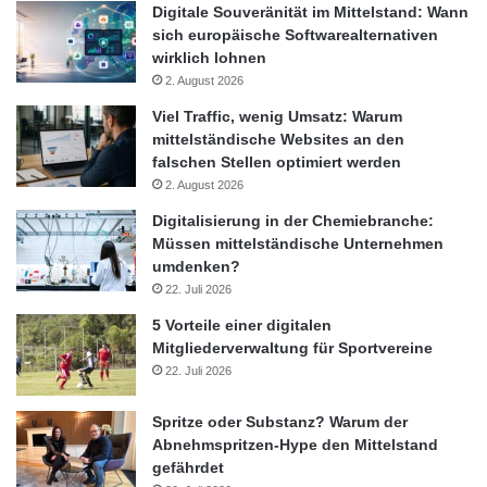
Euro. In der ausgezeichneten Arbeit untersuchte er, wie
Digitale Souveränität im Mittelstand: Wann
Navigationssysteme bei Elektroautos Steigungen, die die
sich europäische Softwarealternativen
wirklich lohnen
Batterie beanspruchen, und Gefällstrecken, die die Batterie
2. August 2026
aufladen, einbeziehen können, um energiesparender ans Ziel zu
kommen.
Viel Traffic, wenig Umsatz: Warum
mittelständische Websites an den
falschen Stellen optimiert werden
„Innovationspotenzial der Arbeit begeistert!“
2. August 2026
Digitalisierung in der Chemiebranche:
In der Kategorie II (Diplom-, Magister-, Masterarbeiten) sicherte
Müssen mittelständische Unternehmen
sich Max Falk von der Technischen Universität Dresden den mit
umdenken?
6.000 Euro dotierten ersten Platz. Seine Diplomarbeit
22. Juli 2026
beschäftigte sich ebenfalls mit dem Thema energiesparende
5 Vorteile einer digitalen
Routenführung. Er bezieht Daten aus einem Verkehrsleitsystem
Mitgliederverwaltung für Sportvereine
in die Auswahl der Fahrstrecke ein. Damit kann durch
22. Juli 2026
Ausnutzung günstiger Verkehrssituationen der Energiebedarf
gesenkt werden. „Die Jury hat sich für Max Falk entschieden,
Spritze oder Substanz? Warum der
da seine Arbeit einen sehr wichtigen zukunftsträchtigen Aspekt
Abnehmspritzen-Hype den Mittelstand
gefährdet
berücksichtigt und wir vom Innovationspotenzial begeistert