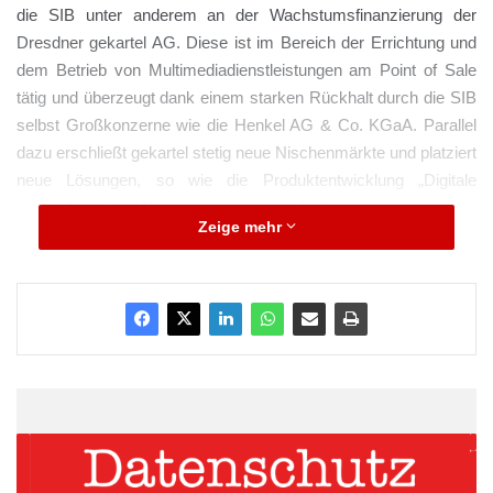
die SIB unter anderem an der Wachstumsfinanzierung der
Dresdner gekartel AG. Diese ist im Bereich der Errichtung und
dem Betrieb von Multimediadienstleistungen am Point of Sale
tätig und überzeugt dank einem starken Rückhalt durch die SIB
selbst Großkonzerne wie die Henkel AG & Co. KGaA. Parallel
dazu erschließt gekartel stetig neue Nischenmärkte und platziert
neue Lösungen, so wie die Produktentwicklung „Digitale
Haustafel“ für Wohnungsgenossenschaften, unter anderem
Zeige mehr
auch für die „Wohnungsgenossenschaft ‚Elbtal‘ Heidenau eG“.
Quelle: Medienkontor
ARKM.marketing