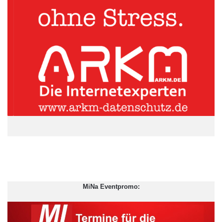
gekartel AG
Heidenauer Wohnungsgenossenschaft
MiNa Eventpromo:
SIB Projekt
Sparkasse Dresden