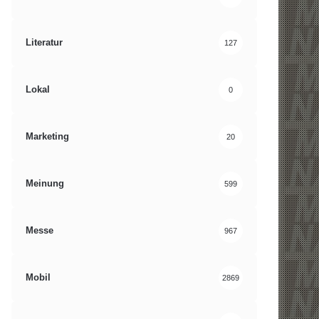
Literatur
127
Lokal
0
Marketing
20
Meinung
599
Messe
967
Mobil
2869