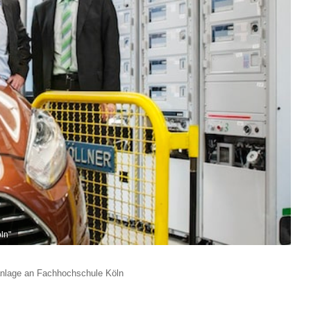
ln"
nlage an Fachhochschule Köln