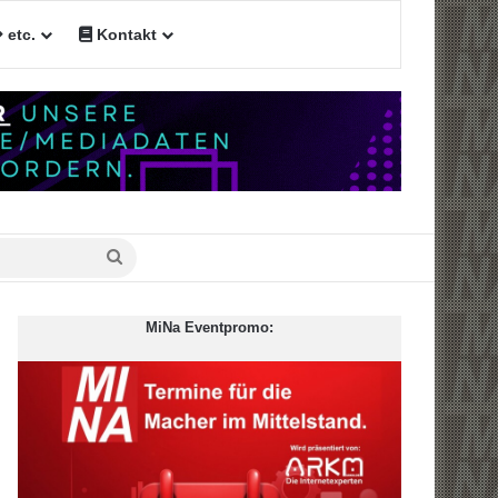
etc.
Kontakt
n
Suche
nach
MiNa Eventpromo: