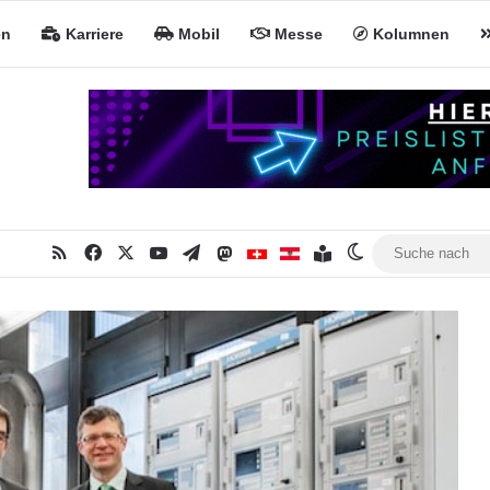
en
Karriere
Mobil
Messe
Kolumnen
RSS
Facebook
X
YouTube
Telegram
Mastodon
Inhaltsverzeichnis
MiNa CH
MiNa AT
Skin umschalte