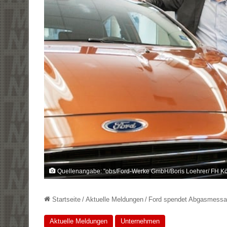
Quellenangabe: "obs/Ford-Werke GmbH/Boris Loehrer/ FH Kö
Startseite
/
Aktuelle Meldungen
/
Ford spendet Abgasmessa
Aktuelle Meldungen
Unternehmen