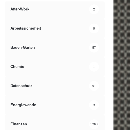
After-Work
2
Arbeitssicherheit
9
Bauen-Garten
57
Chemie
1
Datenschutz
91
Energiewende
3
Finanzen
3263