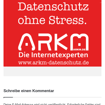
der menschlichen Psychologie: Bewegtbild transportiert
Informationen und Emotionen effizienter als jeder Text oder
jedes statische Bild. Ein gut gemachtes Video kann die
Verweildauer der Besucher auf einer Webseite signifikant
erhöhen, was wiederum ein positives Signal an Suchmaschinen
wie Google sendet. Die Zusammenarbeit mit einem
professionellen
Videograf München
stellt sicher, dass nicht nur
ein ästhetisch ansprechendes, sondern ein strategisch
konzipiertes Video entsteht. Dieses zielt darauf ab, die
Kernbotschaft des Unternehmens präzise zu vermitteln und den
Zuschauer zu einer gewünschten Handlung zu führen – sei es
eine Kontaktaufnahme, ein Kauf oder das Abonnieren eines
Newsletters. Somit wird das Video zu einem messbaren
Vertriebswerkzeug.
Schreibe einen Kommentar
Deine E-Mail-Adresse wird nicht veröffentlicht.
Erforderliche Felder sind