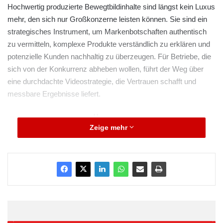
Hochwertig produzierte Bewegtbildinhalte sind längst kein Luxus
mehr, den sich nur Großkonzerne leisten können. Sie sind ein
strategisches Instrument, um Markenbotschaften authentisch
zu vermitteln, komplexe Produkte verständlich zu erklären und
potenzielle Kunden nachhaltig zu überzeugen. Für Betriebe, die
sich von der Konkurrenz abheben wollen, führt der Weg über
eine durchdachte Videostrategie, die Vertrauen schafft und
messbare Ergebnisse liefert.
Jenseits der Ästhetik: Der
Zeige mehr
messbare ROI von
Unternehmensvideos
Die Investition in professionelle Videoinhalte zahlt sich direkt auf
die Unternehmensziele ein. Studien belegen, dass die
Integration eines Videos auf einer Landingpage die
Konversionsrate um über 80 % steigern kann. Der Grund liegt in