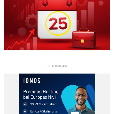
Lokale Kompetenz: Warum die
Wahl eines Videografen aus
München entscheidend ist
Die Entscheidung für einen lokalen Dienstleister bietet für
Münchner Unternehmen handfeste Vorteile, die über kurze
Anfahrtswege hinausgehen. Ein Videograf mit Sitz in München
kennt die Stadt, ihre charakteristischen Orte und die hiesige
Unternehmenskultur. Dieses lokale Wissen ist von
unschätzbarem Wert bei der Planung und Umsetzung von
ARKM.marketing
Videodrehs. Ob es darum geht, die perfekte Drehlocation im
Werksviertel zu finden, eine Genehmigung für
Drohnenaufnahmen über der Isar einzuholen oder das typische
Münchner Lebensgefühl authentisch einzufangen – ein lokaler
Experte agiert schneller, effizienter und kostengünstiger. Er
verfügt über ein etabliertes Netzwerk an weiteren Kreativen,
Darstellern oder Technikverleihern vor Ort, was die
Produktionsabläufe erheblich vereinfacht. Diese Nähe