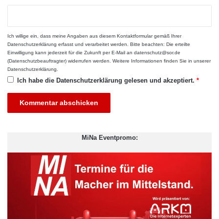
Ich willige ein, dass meine Angaben aus diesem Kontaktformular gemäß Ihrer
Datenschutzerklärung
erfasst und verarbeitet werden. Bitte beachten: Die erteilte
Einwilligung kann jederzeit für die Zukunft per E-Mail an datenschutz@sor.de
(Datenschutzbeauftragter) widerrufen werden. Weitere Informationen finden Sie in unserer
Datenschutzerklärung
.
Diese Aussage verdeutlicht den Paradigmenwechsel in der
Ich habe die
Datenschutzerklärung
gelesen und akzeptiert.
*
Marketingbudgetierung. Während klassische
Werbemaßnahmen oft schwer messbare Streuverluste
aufweisen, lässt sich der Erfolg von Videomarketing anhand
klarer Kennzahlen (KPIs) wie Wiedergaberate, Click-Through-
Rate und Konversions-Tracking präzise analysieren. Ein
MiNa Eventpromo:
erfahrener Videograf München kann Unternehmen vorschlagen,
welche Videoformate für welche Ziele am besten geeignet sind.
Diese Herangehensweise ermöglicht es dem Mittelstand,
Marketingbudgets gezielt einzusetzen und das richtige Format
für die passenden Ergebnisse zu wählen.