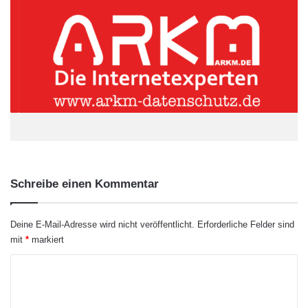
reagieren.
ARKM.marketing
Schreibe einen Kommentar
Deine E-Mail-Adresse wird nicht veröffentlicht.
Erforderliche Felder sind
mit
*
markiert
K
o
m