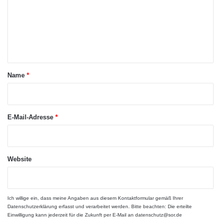
m
Quelle: 11880 Solutions AG
e
n
11880
Auskunftsexperten
t
a
Name
*
Datenbasis
Datenredaktion
r
FeuerwehrMünchen
Notfalldienste
*
E-Mail-Adresse
*
Rettungszentralen
Website
Ich willige ein, dass meine Angaben aus diesem Kontaktformular gemäß Ihrer
Datenschutzerklärung
erfasst und verarbeitet werden. Bitte beachten: Die erteilte
Einwilligung kann jederzeit für die Zukunft per E-Mail an datenschutz@sor.de