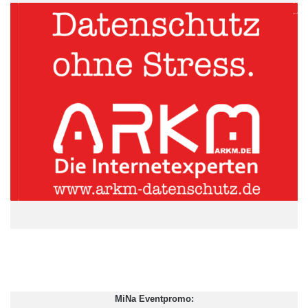
Martin Haas – Quelle: STAUFEN.AG Beratung.Akademie.Beteiligung
Noch stehen die chinesischen Unternehmen erst am Anfang der
Smart-Factory-Bewegung. Nur jede zehnte Firma hat den Weg
in Richtung internetgestützte Echtzeit-Vernetzung von Objekten,
Maschinen und Menschen bereits mit operativen Projekten
angetreten. Doch die Betriebe liegen auf der Lauer. So ist die
intelligente Fabrik bei 37 Prozent von ihnen in der
Beobachtungs- und Analysephase und weitere 9 Prozent planen
und testen sogar bereits.
Rund ein Drittel der chinesischen Firmen hat sich bislang noch
nicht konkret mit Industrie 4.0 beschäftigt, doch das könnte sich
bald ändern. „Die smarte Produktion dürfte sehr schnell in die
Unternehmen einziehen, denn China will das Image als
‚Werkbank der Welt‘ lieber heute als morgen abschütteln“, sagt
Martin Haas, Vorstand der Staufen AG.
MiNa Eventpromo: