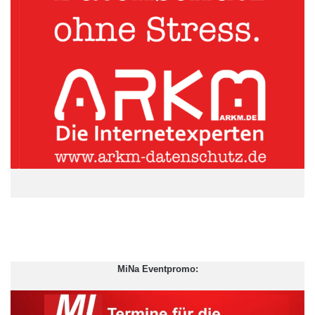
Office
Open Source
Stuttgart
Zarafa
MiNa Eventpromo: