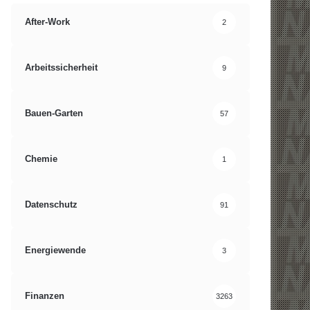
After-Work
2
Arbeitssicherheit
9
Bauen-Garten
57
Chemie
1
Datenschutz
91
Energiewende
3
Finanzen
3263