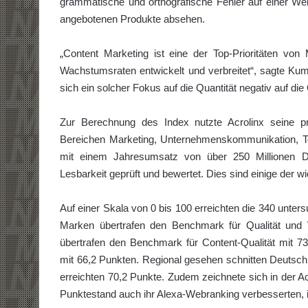
grammatische und orthografische Fehler auf einer W
angebotenen Produkte absehen.
„Content Marketing ist eine der Top-Prioritäten von 
Wachstumsraten entwickelt und verbreitet“, sagte Kum
sich ein solcher Fokus auf die Quantität negativ auf die 
Zur Berechnung des Index nutzte Acrolinx seine pr
Bereichen Marketing, Unternehmenskommunikation, T
mit einem Jahresumsatz von über 250 Millionen Do
Lesbarkeit geprüft und bewertet. Dies sind einige der wi
Auf einer Skala von 0 bis 100 erreichten die 340 unte
Marken übertrafen den Benchmark für Qualität und 
übertrafen den Benchmark für Content-Qualität mit 73
mit 66,2 Punkten. Regional gesehen schnitten Deutsch
erreichten 70,2 Punkte. Zudem zeichnete sich in der 
Punktestand auch ihr Alexa-Webranking verbesserten,