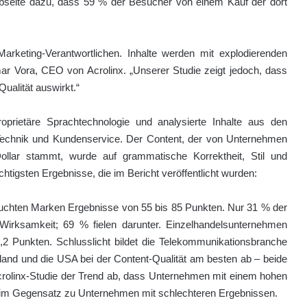
ebseite dazu, dass 59 % der Besucher von einem Kauf der dort
Marketing-Verantwortlichen. Inhalte werden mit explodierenden
ar Vora, CEO von Acrolinx. „Unserer Studie zeigt jedoch, dass
Qualität auswirkt.“
oprietäre Sprachtechnologie und analysierte Inhalte aus den
echnik und Kundenservice. Der Content, der von Unternehmen
llar stammt, wurde auf grammatische Korrektheit, Stil und
chtigsten Ergebnisse, die im Bericht veröffentlicht wurden:
rsuchten Marken Ergebnisse von 55 bis 85 Punkten. Nur 31 % der
Wirksamkeit; 69 % fielen darunter. Einzelhandelsunternehmen
,2 Punkten. Schlusslicht bildet die Telekommunikationsbranche
land und die USA bei der Content-Qualität am besten ab – beide
Acrolinx-Studie der Trend ab, dass Unternehmen mit einem hohen
 im Gegensatz zu Unternehmen mit schlechteren Ergebnissen.