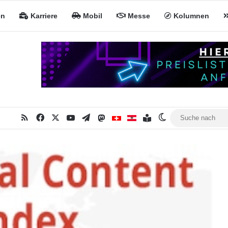
en
Karriere
Mobil
Messe
Kolumnen
RSS
Facebook
X
YouTube
Telegram
Mastodon
Inhaltsverzeichnis
MiNa CH
MiNa AT
Skin umschalten