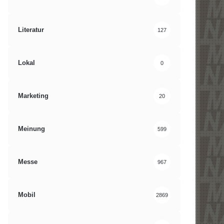
Literatur
127
Lokal
0
Marketing
20
Meinung
599
Messe
967
Mobil
2869