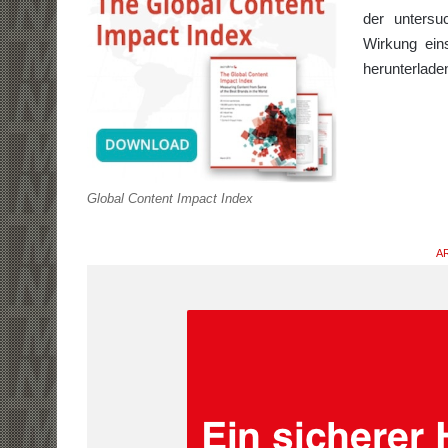
der untersu
Wirkung eins
herunterladen
Global Content Impact Index
AR