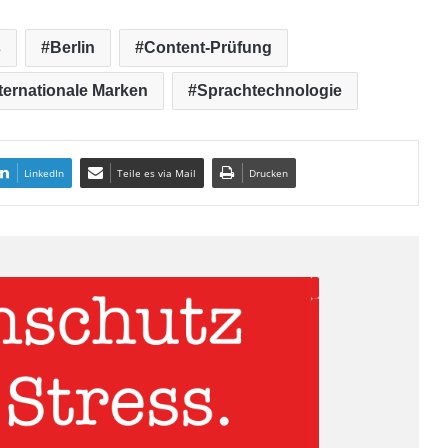
s
Berlin
Content-Prüfung
ternationale Marken
Sprachtechnologie
LinkedIn
Teile es via Mail
Drucken