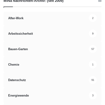
MiNa Nachrichten-Archiv: (seit 2009)
After-Work
2
Arbeitssicherheit
9
Bauen-Garten
57
Chemie
1
Datenschutz
91
Energiewende
3