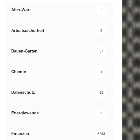
After-Work
2
Arbeitssicherheit
9
Bauen-Garten
57
Chemie
1
Datenschutz
91
Energiewende
3
Finanzen
3263