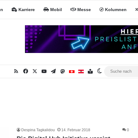
en
Karriere
Mobil
Messe
Kolumnen
RSS
Facebook
X
YouTube
Telegram
Mastodon
Inhaltsverzeichnis
MiNa CH
MiNa AT
Skin umschalte
Despina Tagkalidou
14. Februar 2018
0