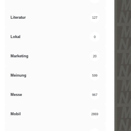
Literatur
127
Lokal
0
Marketing
20
Meinung
599
Messe
967
Mobil
2869