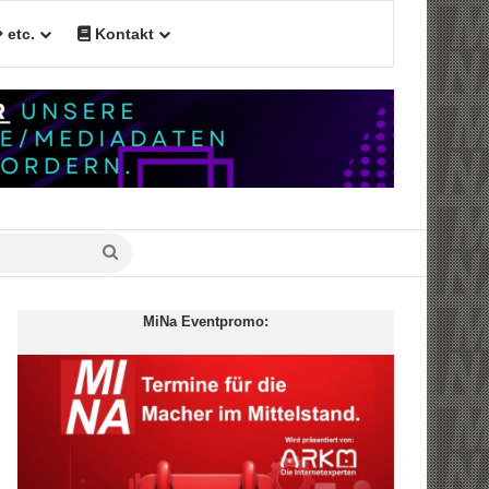
etc.
Kontakt
n
Suche
nach
MiNa Eventpromo: