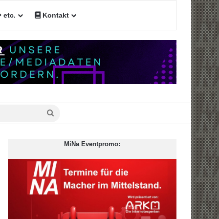
etc.
Kontakt
n
Suche
nach
MiNa Eventpromo: