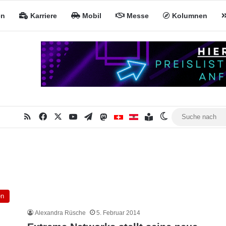
en
Karriere
Mobil
Messe
Kolumnen
RSS
Facebook
X
YouTube
Telegram
Mastodon
Inhaltsverzeichnis
MiNa CH
MiNa AT
Skin umschalte
en
Alexandra Rüsche
5. Februar 2014