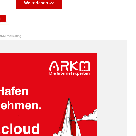
Weiterlesen >>
en
KM.marketing