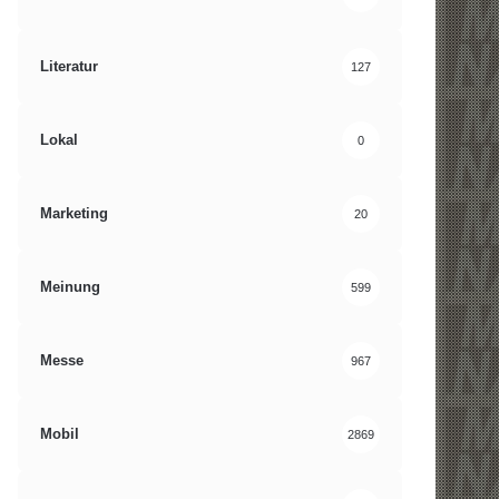
Literatur
127
Lokal
0
Marketing
20
Meinung
599
Messe
967
Mobil
2869