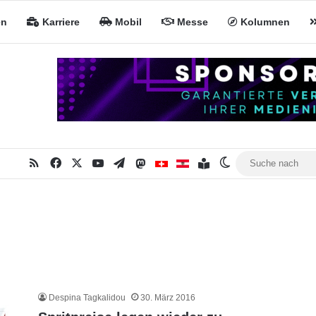
en
Karriere
Mobil
Messe
Kolumnen
RSS
Facebook
X
YouTube
Telegram
Mastodon
Inhaltsverzeichnis
MiNa CH
MiNa AT
Skin umschalten
Despina Tagkalidou
30. März 2016