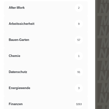
After-Work
2
Arbeitssicherheit
9
Bauen-Garten
57
Chemie
1
Datenschutz
91
Energiewende
3
Finanzen
3263