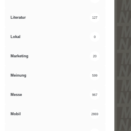
Literatur
127
Lokal
0
Marketing
20
Meinung
599
Messe
967
Mobil
2869