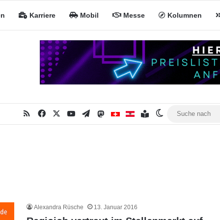
en
Karriere
Mobil
Messe
Kolumnen
RSS
Facebook
X
YouTube
Telegram
Mastodon
Inhaltsverzeichnis
MiNa CH
MiNa AT
Skin umschalte
Alexandra Rüsche
13. Januar 2016