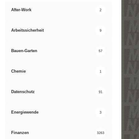
After-Work
2
Arbeitssicherheit
9
Bauen-Garten
57
Chemie
1
Datenschutz
91
Energiewende
3
Finanzen
3263