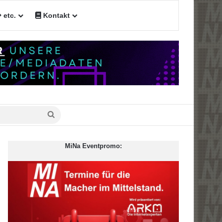
etc.
Kontakt
n
Suche
nach
MiNa Eventpromo: