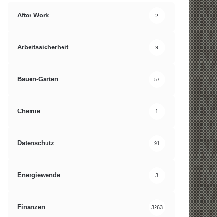
After-Work
2
Arbeitssicherheit
9
Bauen-Garten
57
Chemie
1
Datenschutz
91
Energiewende
3
Finanzen
3263