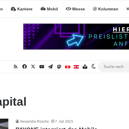
en
Karriere
Mobil
Messe
Kolumnen
RSS
Facebook
X
YouTube
Telegram
Mastodon
Inhaltsverzeichnis
MiNa CH
MiNa AT
Skin umschalte
pital
Alexandra Rüsche
7. Juli 2015