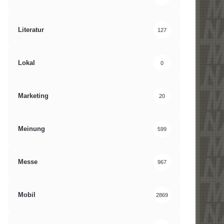
Literatur
127
Lokal
0
Marketing
20
Meinung
599
Messe
967
Mobil
2869