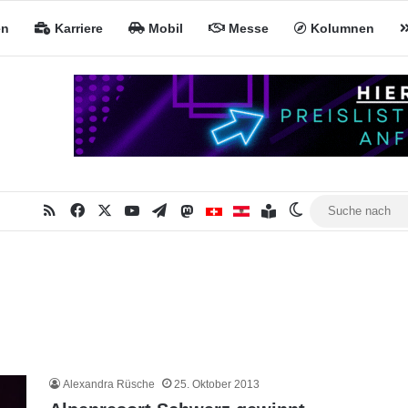
en
Karriere
Mobil
Messe
Kolumnen
RSS
Facebook
X
YouTube
Telegram
Mastodon
Inhaltsverzeichnis
MiNa CH
MiNa AT
Skin umschalte
Alexandra Rüsche
25. Oktober 2013