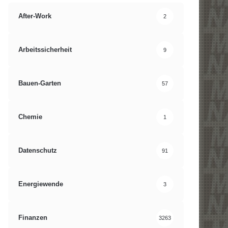
After-Work
2
Arbeitssicherheit
9
Bauen-Garten
57
Chemie
1
Datenschutz
91
Energiewende
3
Finanzen
3263