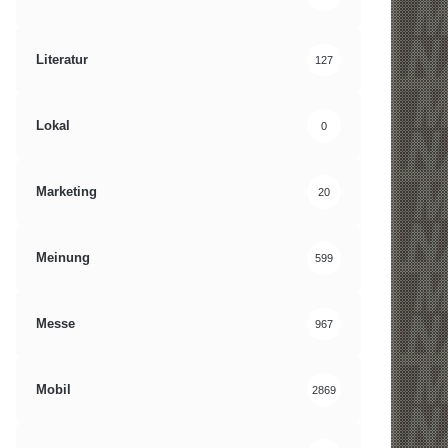
Literatur
127
Lokal
0
Marketing
20
Meinung
599
Messe
967
Mobil
2869