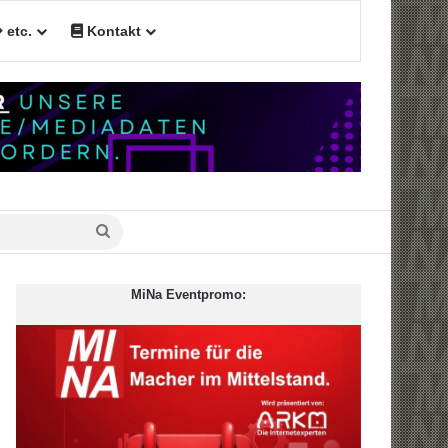
etc.
Kontakt
n
Suche
nach
MiNa Eventpromo: