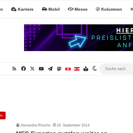
en
Karriere
Mobil
Messe
Kolumnen
RSS
Facebook
X
YouTube
Telegram
Mastodon
Inhaltsverzeichnis
MiNa CH
MiNa AT
Skin umschalten
en
Alexandra Rüsche
18. September 2014