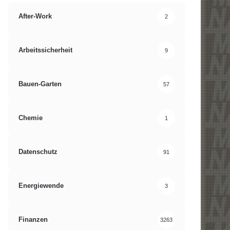
After-Work
2
Arbeitssicherheit
9
Bauen-Garten
57
Chemie
1
Datenschutz
91
Energiewende
3
Finanzen
3263