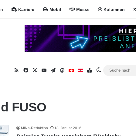
en
Karriere
Mobil
Messe
Kolumnen
RSS
Facebook
X
YouTube
Telegram
Mastodon
Inhaltsverzeichnis
MiNa CH
MiNa AT
Skin umschalte
nd FUSO
MiNa-Redaktion
18. Januar 2016