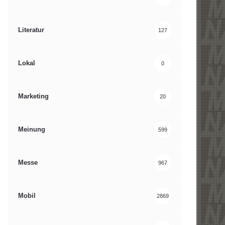
Literatur
127
Lokal
0
Marketing
20
Meinung
599
Messe
967
Mobil
2869