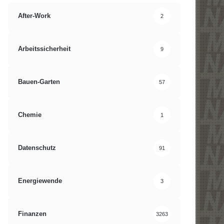
After-Work
2
Arbeitssicherheit
9
Bauen-Garten
57
Chemie
1
Datenschutz
91
Energiewende
3
Finanzen
3263