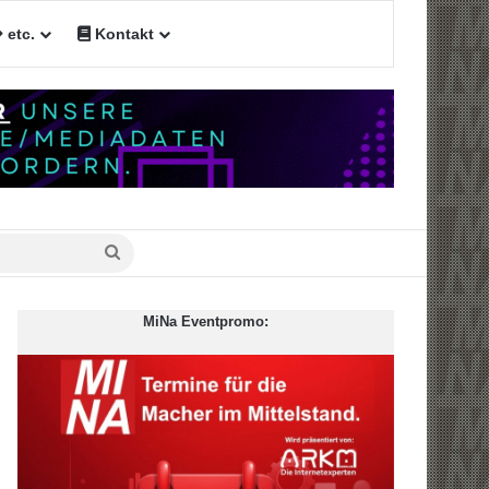
etc.
Kontakt
n
Suche
nach
MiNa Eventpromo: