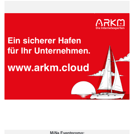
MiNa Eventpromo: