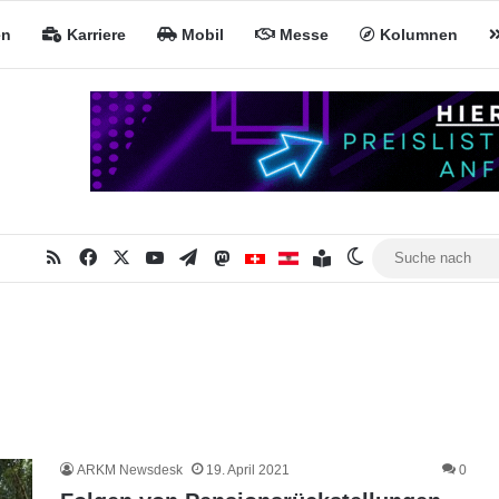
en
Karriere
Mobil
Messe
Kolumnen
RSS
Facebook
X
YouTube
Telegram
Mastodon
Inhaltsverzeichnis
MiNa CH
MiNa AT
Skin umschalten
ARKM Newsdesk
19. April 2021
0