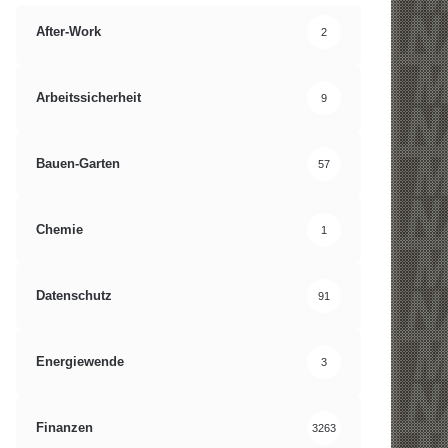
After-Work
2
Arbeitssicherheit
9
Bauen-Garten
57
Chemie
1
Datenschutz
91
Energiewende
3
Finanzen
3263