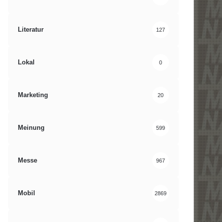
Literatur
127
Lokal
0
Marketing
20
Meinung
599
Messe
967
Mobil
2869